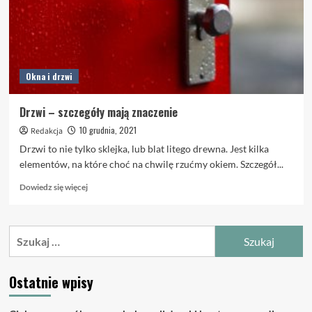
Okna i drzwi
Drzwi – szczegóły mają znaczenie
10 grudnia, 2021
Redakcja
Drzwi to nie tylko sklejka, lub blat litego drewna. Jest kilka
elementów, na które choć na chwilę rzućmy okiem. Szczegół...
Dowiedz
Dowiedz się więcej
się
więcej
o
Szukaj:
Drzwi
–
szczegóły
Ostatnie wpisy
mają
znaczenie