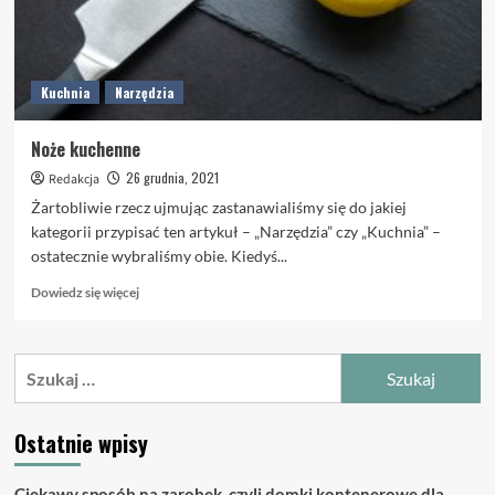
Kuchnia
Narzędzia
Noże kuchenne
26 grudnia, 2021
Redakcja
Żartobliwie rzecz ujmując zastanawialiśmy się do jakiej
kategorii przypisać ten artykuł – „Narzędzia” czy „Kuchnia” –
ostatecznie wybraliśmy obie. Kiedyś...
Dowiedz
Dowiedz się więcej
się
więcej
o
Szukaj:
Noże
kuchenne
Ostatnie wpisy
Ciekawy sposób na zarobek, czyli domki kontenerowe dla