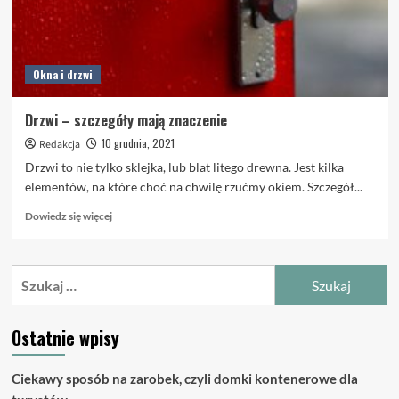
Okna i drzwi
Drzwi – szczegóły mają znaczenie
10 grudnia, 2021
Redakcja
Drzwi to nie tylko sklejka, lub blat litego drewna. Jest kilka
elementów, na które choć na chwilę rzućmy okiem. Szczegół...
Dowiedz
Dowiedz się więcej
się
więcej
o
Szukaj:
Drzwi
–
szczegóły
Ostatnie wpisy
mają
znaczenie
Ciekawy sposób na zarobek, czyli domki kontenerowe dla