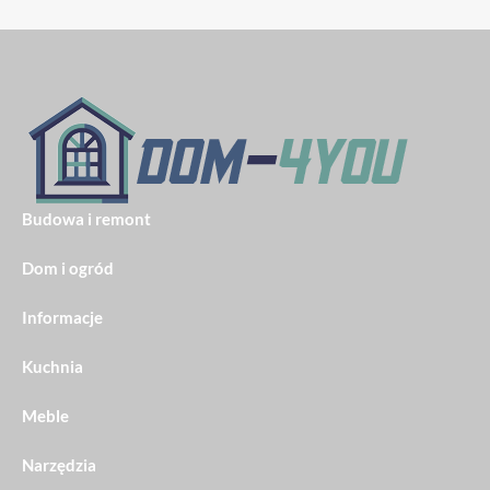
Budowa i remont
Dom i ogród
Informacje
Kuchnia
Meble
Narzędzia