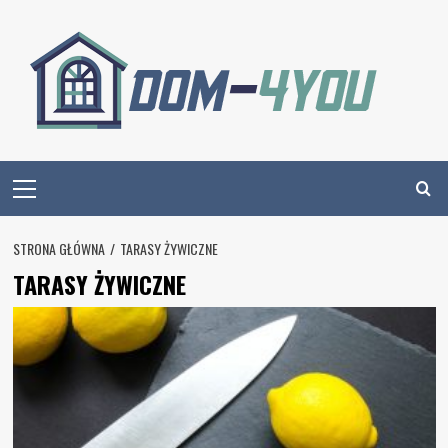
Skip
to
content
Primary
Menu
STRONA GŁÓWNA
TARASY ŻYWICZNE
TARASY ŻYWICZNE