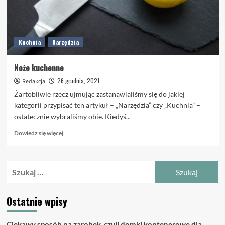
Kuchnia
Narzędzia
Noże kuchenne
26 grudnia, 2021
Redakcja
Żartobliwie rzecz ujmując zastanawialiśmy się do jakiej
kategorii przypisać ten artykuł – „Narzędzia” czy „Kuchnia” –
ostatecznie wybraliśmy obie. Kiedyś...
Dowiedz
Dowiedz się więcej
się
więcej
o
Szukaj:
Noże
kuchenne
Ostatnie wpisy
Ciekawy sposób na zarobek, czyli domki kontenerowe dla