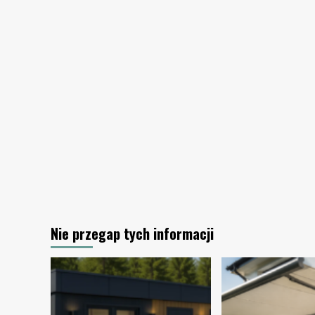
ogródka
działkowego?
Nie przegap tych informacji