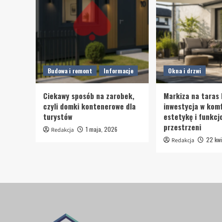
Budowa i remont
Informacje
Okna i drzwi
Ciekawy sposób na zarobek,
Markiza na taras 
czyli domki kontenerowe dla
inwestycja w komf
turystów
estetykę i funkcj
przestrzeni
1 maja, 2026
Redakcja
22 kwi
Redakcja