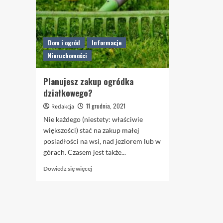
Dom i ogród
Informacje
Nieruchomości
Planujesz zakup ogródka
działkowego?
11 grudnia, 2021
Redakcja
Nie każdego (niestety: właściwie
większości) stać na zakup małej
posiadłości na wsi, nad jeziorem lub w
górach. Czasem jest także...
Dowiedz
Dowiedz się więcej
się
więcej
o
Planujesz
zakup