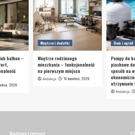
Wnętrze i dodatki
Dom i ogród
lub balkon –
Wnętrze rodzinnego
Pompy do ba
ort,
mieszkania – funkcjonalność
piaskowe d
onalność
na pierwszym miejscu
sposób na w
ekonomiczn
14 kwietnia, 2026
Redakcja
utrzymanie
etnia, 2026
Redakcja
Ci
Budowa i remont