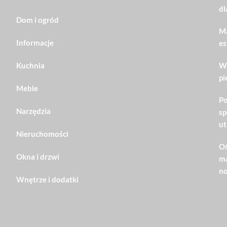
dl
Dom i ogród
Ma
Informacje
es
Kuchnia
Wn
pi
Meble
Po
Narzędzia
sp
ut
Nieruchomości
Oś
Okna i drzwi
ma
no
Wnętrze i dodatki