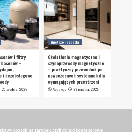
Wnętrze i dodatki
senów i filtry
Oświetlenie magnetyczne i
o basenów –
szynoprzewody magnetyczne
ydajne,
– praktyczny przewodnik po
e i bezobsługowe
nowoczesnych systemach dla
 wody
wymagających przestrzeni
23 grudnia, 2025
23 grudnia, 2025
Redakcja
ekawy sposób na zarobek, czyli domki kontenerowe