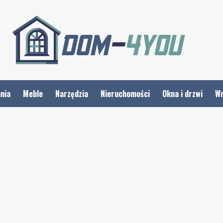
nia
Meble
Narzędzia
Nieruchomości
Okna i drzwi
Wn