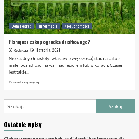
Dom i ogród
Informacje
Nieruchomości
Planujesz zakup ogródka działkowego?
11 grudnia, 2021
Redakcja
Nie każdego (niestety: właściwie większości) stać na zakup
małej posiadłości na wsi, nad jeziorem lub w górach. Czasem
jest także...
Dowiedz
Dowiedz się więcej
się
więcej
o
Szukaj:
Planujesz
zakup
ogródka
Ostatnie wpisy
działkowego?
Ciekawy sposób na zarobek, czyli domki kontenerowe dla