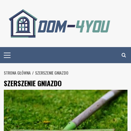
Skip
to
content
Primary
Menu
STRONA GŁÓWNA
SZERSZENIE GNIAZDO
SZERSZENIE GNIAZDO