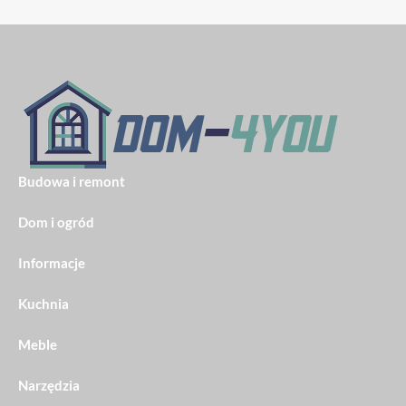
Budowa i remont
Dom i ogród
Informacje
Kuchnia
Meble
Narzędzia