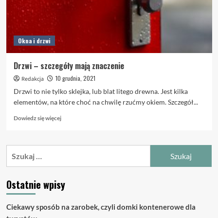
Okna i drzwi
Drzwi – szczegóły mają znaczenie
10 grudnia, 2021
Redakcja
Drzwi to nie tylko sklejka, lub blat litego drewna. Jest kilka
elementów, na które choć na chwilę rzućmy okiem. Szczegół...
Dowiedz
Dowiedz się więcej
się
więcej
o
Szukaj:
Drzwi
–
szczegóły
Ostatnie wpisy
mają
znaczenie
Ciekawy sposób na zarobek, czyli domki kontenerowe dla