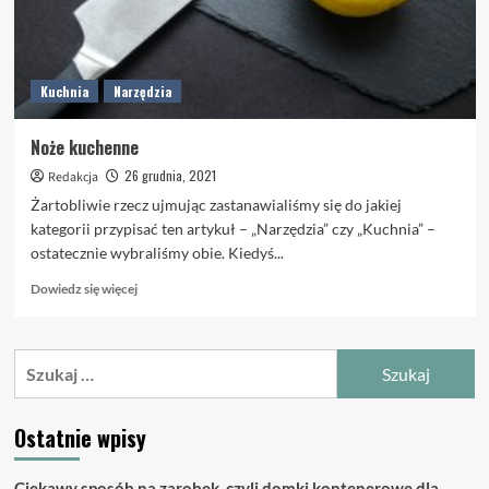
Kuchnia
Narzędzia
Noże kuchenne
26 grudnia, 2021
Redakcja
Żartobliwie rzecz ujmując zastanawialiśmy się do jakiej
kategorii przypisać ten artykuł – „Narzędzia” czy „Kuchnia” –
ostatecznie wybraliśmy obie. Kiedyś...
Dowiedz
Dowiedz się więcej
się
więcej
o
Szukaj:
Noże
kuchenne
Ostatnie wpisy
Ciekawy sposób na zarobek, czyli domki kontenerowe dla