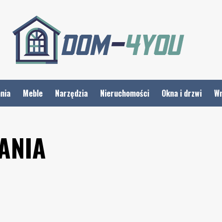
nia
Meble
Narzędzia
Nieruchomości
Okna i drzwi
Wn
ANIA