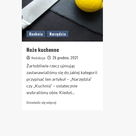
Kuchnia
Narzędzia
Noże kuchenne
26 grudnia, 2021
Redakcja
Żartobliwie rzecz ujmując
zastanawialiśmy się do jakiej kategorii
przypisać ten artykuł – „Narzędzia”
czy „Kuchnia” – ostatecznie
wybraliśmy obie. Kiedyś...
Dowiedz
Dowiedz się więcej
się
więcej
o
Noże
kuchenne