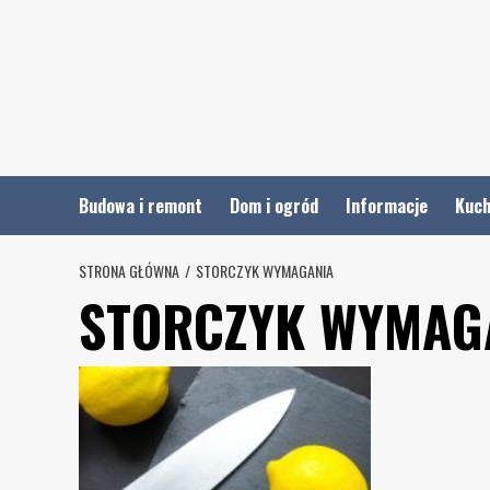
Skip
to
content
Budowa i remont
Dom i ogród
Informacje
Kuch
STRONA GŁÓWNA
STORCZYK WYMAGANIA
STORCZYK WYMAG