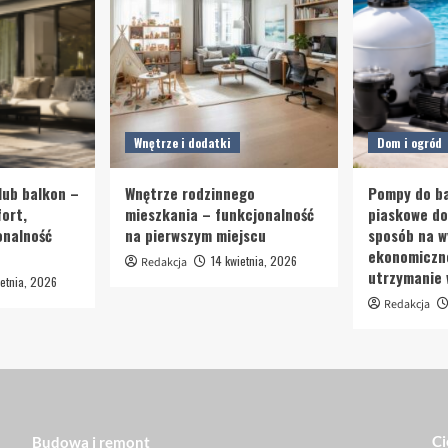
Wnętrze i dodatki
Dom i ogród
lub balkon –
Wnętrze rodzinnego
Pompy do ba
ort,
mieszkania – funkcjonalność
piaskowe d
onalność
na pierwszym miejscu
sposób na w
ekonomiczn
14 kwietnia, 2026
Redakcja
utrzymanie
etnia, 2026
Redakcja
Ci
Budowa i remont