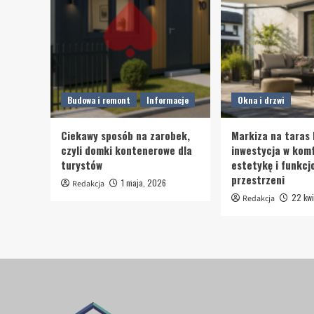
Budowa i remont
Informacje
Okna i drzwi
Ciekawy sposób na zarobek,
Markiza na taras 
czyli domki kontenerowe dla
inwestycja w komf
turystów
estetykę i funkcj
przestrzeni
1 maja, 2026
Redakcja
22 kwi
Redakcja