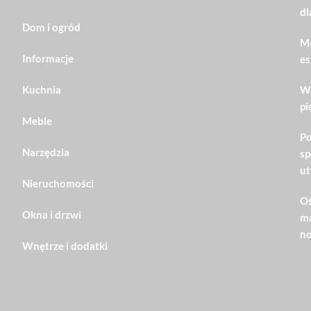
dl
Dom i ogród
Ma
Informacje
es
Kuchnia
Wn
pi
Meble
Po
Narzędzia
sp
ut
Nieruchomości
Oś
Okna i drzwi
ma
no
Wnętrze i dodatki