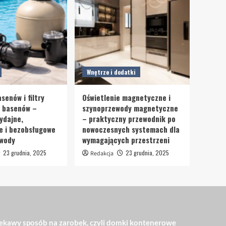
Wnętrze i dodatki
senów i filtry
Oświetlenie magnetyczne i
o basenów –
szynoprzewody magnetyczne
ydajne,
– praktyczny przewodnik po
e i bezobsługowe
nowoczesnych systemach dla
 wody
wymagających przestrzeni
23 grudnia, 2025
23 grudnia, 2025
Redakcja
ekawy sposób na zarobek, czyli domki kontenerowe