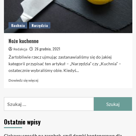
Kuchnia
Narzędzia
Noże kuchenne
26 grudnia, 2021
Redakcja
Żartobliwie rzecz ujmując zastanawialiśmy się do jakiej
kategorii przypisać ten artykuł – „Narzędzia” czy „Kuchnia” –
ostatecznie wybraliśmy obie. Kiedyś...
Dowiedz
Dowiedz się więcej
się
więcej
o
Szukaj:
Noże
kuchenne
Ostatnie wpisy
Ciekawy sposób na zarobek, czyli domki kontenerowe dla