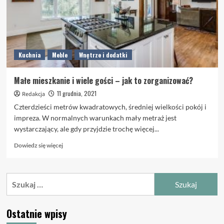
Kuchnia
Meble
Wnętrze i dodatki
Małe mieszkanie i wiele gości – jak to zorganizować?
11 grudnia, 2021
Redakcja
Czterdzieści metrów kwadratowych, średniej wielkości pokój i
impreza. W normalnych warunkach mały metraż jest
wystarczający, ale gdy przyjdzie trochę więcej...
Dowiedz
Dowiedz się więcej
się
więcej
o
Szukaj:
Małe
mieszkanie
i
Ostatnie wpisy
wiele
gości