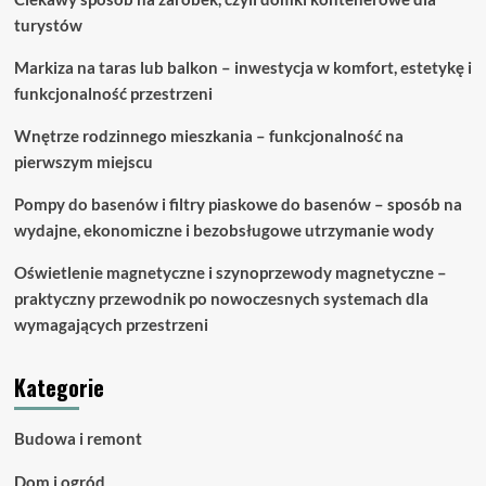
jak
turystów
to
zorganizować?
Markiza na taras lub balkon – inwestycja w komfort, estetykę i
funkcjonalność przestrzeni
Wnętrze rodzinnego mieszkania – funkcjonalność na
pierwszym miejscu
Pompy do basenów i filtry piaskowe do basenów – sposób na
wydajne, ekonomiczne i bezobsługowe utrzymanie wody
Oświetlenie magnetyczne i szynoprzewody magnetyczne –
praktyczny przewodnik po nowoczesnych systemach dla
wymagających przestrzeni
Kategorie
Budowa i remont
Dom i ogród