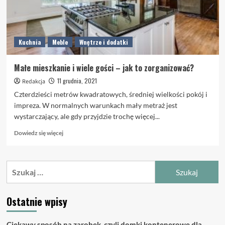
Kuchnia
Meble
Wnętrze i dodatki
Małe mieszkanie i wiele gości – jak to zorganizować?
11 grudnia, 2021
Redakcja
Czterdzieści metrów kwadratowych, średniej wielkości pokój i
impreza. W normalnych warunkach mały metraż jest
wystarczający, ale gdy przyjdzie trochę więcej...
Dowiedz
Dowiedz się więcej
się
więcej
o
Szukaj:
Małe
mieszkanie
i
Ostatnie wpisy
wiele
gości
–
Ciekawy sposób na zarobek, czyli domki kontenerowe dla