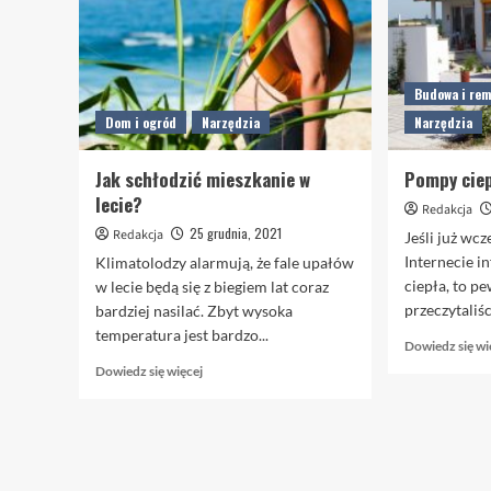
Budowa i re
Dom i ogród
Narzędzia
Narzędzia
Jak schłodzić mieszkanie w
Pompy ciep
lecie?
Redakcja
25 grudnia, 2021
Redakcja
Jeśli już wcz
Internecie i
Klimatolodzy alarmują, że fale upałów
ciepła, to pe
w lecie będą się z biegiem lat coraz
przeczytaliśc
bardziej nasilać. Zbyt wysoka
temperatura jest bardzo...
Dowiedz się wi
Dowiedz
Dowiedz się więcej
się
więcej
o
Jak
schłodzić