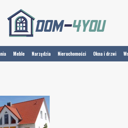
nia
Meble
Narzędzia
Nieruchomości
Okna i drzwi
Wn