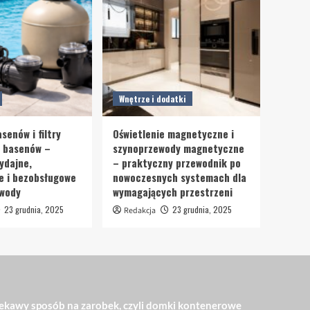
Wnętrze i dodatki
senów i filtry
Oświetlenie magnetyczne i
o basenów –
szynoprzewody magnetyczne
ydajne,
– praktyczny przewodnik po
e i bezobsługowe
nowoczesnych systemach dla
 wody
wymagających przestrzeni
23 grudnia, 2025
23 grudnia, 2025
Redakcja
ekawy sposób na zarobek, czyli domki kontenerowe