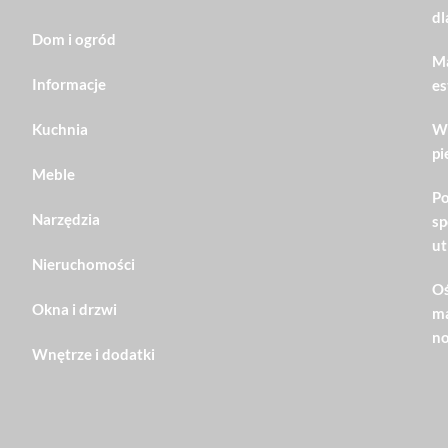
dl
Dom i ogród
Ma
Informacje
es
Kuchnia
Wn
pi
Meble
Po
Narzędzia
sp
ut
Nieruchomości
Oś
Okna i drzwi
ma
no
Wnętrze i dodatki