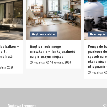
Wnętrze i dodatki
Dom i ogród
lub balkon –
Wnętrze rodzinnego
Pompy do ba
ort,
mieszkania – funkcjonalność
piaskowe d
onalność
na pierwszym miejscu
sposób na w
ekonomiczn
14 kwietnia, 2026
Redakcja
utrzymanie
etnia, 2026
Redakcja
Ci
Budowa i remont