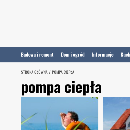
Skip
to
content
Budowa i remont
Dom i ogród
Informacje
Kuch
STRONA GŁÓWNA
POMPA CIEPŁA
pompa ciepła