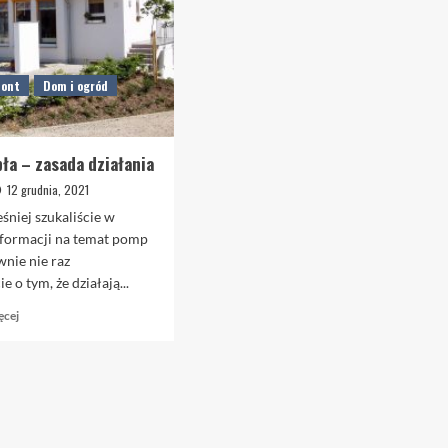
mont
Dom i ogród
ła – zasada działania
12 grudnia, 2021
eśniej szukaliście w
nformacji na temat pomp
wnie nie raz
ie o tym, że działają...
Dowiedz
ęcej
się
więcej
o
Pompy
ciepła
–
zasada