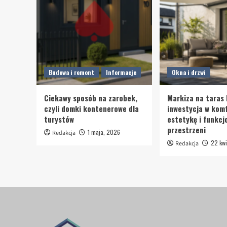
Budowa i remont
Informacje
Okna i drzwi
Ciekawy sposób na zarobek,
Markiza na taras 
czyli domki kontenerowe dla
inwestycja w komf
turystów
estetykę i funkcj
przestrzeni
1 maja, 2026
Redakcja
22 kwi
Redakcja