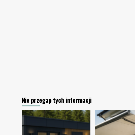
mieszkanie
w
lecie?
Nie przegap tych informacji