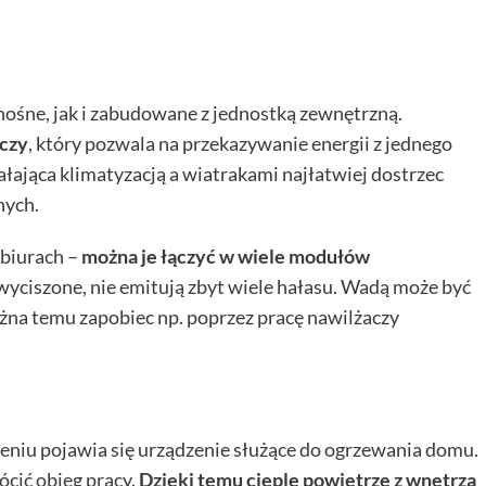
nośne, jak i zabudowane z jednostką zewnętrzną.
iczy
, który pozwala na przekazywanie energii z jednego
ałająca klimatyzacją a wiatrakami najłatwiej dostrzec
nych.
biurach –
można je łączyć w wiele modułów
yciszone, nie emitują zbyt wiele hałasu. Wadą może być
żna temu zapobiec np. poprzez pracę nawilżaczy
eniu pojawia się urządzenie służące do ogrzewania domu.
cić obieg pracy.
Dzięki temu cieple powietrze z wnętrza