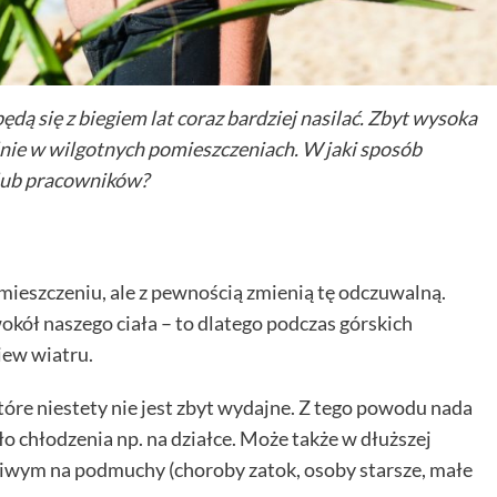
ędą się z biegiem lat coraz bardziej nasilać. Zbyt wysoka
lnie w wilgotnych pomieszczeniach. W jaki sposób
lub pracowników?
ieszczeniu, ale z pewnością zmienią tę odczuwalną.
kół naszego ciała – to dlatego podczas górskich
ew wiatru.
które niestety nie jest zbyt wydajne. Z tego powodu nada
ło chłodzenia np. na działce. Może także w dłuższej
iwym na podmuchy (choroby zatok, osoby starsze, małe