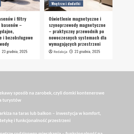
Wnętrze i dodatki
senów i filtry
Oświetlenie magnetyczne i
o basenów –
szynoprzewody magnetyczne
ydajne,
– praktyczny przewodnik po
e i bezobsługowe
nowoczesnych systemach dla
 wody
wymagających przestrzeni
23 grudnia, 2025
23 grudnia, 2025
Redakcja
ekawy sposób na zarobek, czyli domki kontenerowe
a turystów
rkiza na taras lub balkon – inwestycja w komfort,
tetykę i funkcjonalność przestrzeni
ętrze rodzinnego mieszkania – funkcjonalność na