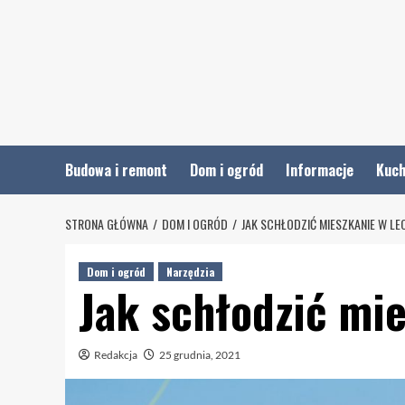
Skip
to
content
Budowa i remont
Dom i ogród
Informacje
Kuch
STRONA GŁÓWNA
DOM I OGRÓD
JAK SCHŁODZIĆ MIESZKANIE W LE
Dom i ogród
Narzędzia
Jak schłodzić mie
Redakcja
25 grudnia, 2021