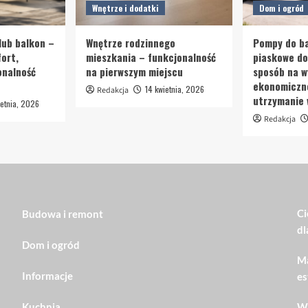
Wnętrze i dodatki
Dom i ogród
lub balkon –
Wnętrze rodzinnego
Pompy do ba
ort,
mieszkania – funkcjonalność
piaskowe d
onalność
na pierwszym miejscu
sposób na w
ekonomiczn
14 kwietnia, 2026
Redakcja
utrzymanie
etnia, 2026
Redakcja
Ci
Budowa i remont
dl
Dom i ogród
Ma
Informacje
es
Kuchnia
Wn