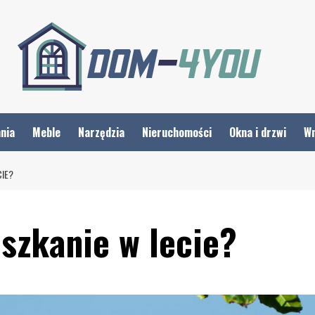
nia
Meble
Narzędzia
Nieruchomości
Okna i drzwi
Wn
CIE?
szkanie w lecie?