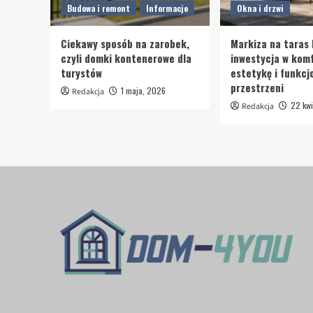
Budowa i remont
Informacje
Okna i drzwi
Ciekawy sposób na zarobek,
Markiza na taras 
czyli domki kontenerowe dla
inwestycja w komf
turystów
estetykę i funkcj
przestrzeni
1 maja, 2026
Redakcja
22 kwi
Redakcja