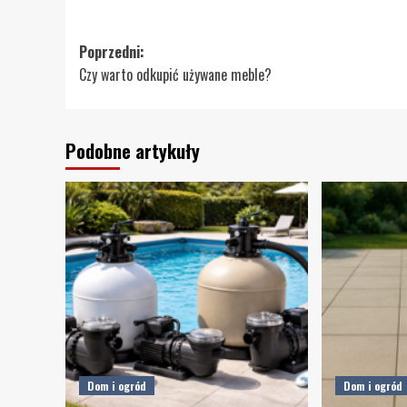
Zobacz
Poprzedni:
Czy warto odkupić używane meble?
wpisy
Podobne artykuły
Dom i ogród
Dom i ogród