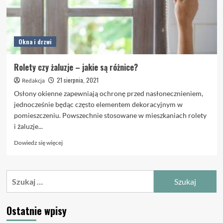
Okna i drzwi
Rolety czy żaluzje – jakie są różnice?
21 sierpnia, 2021
Redakcja
Osłony okienne zapewniają ochronę przed nasłonecznieniem,
jednocześnie będąc często elementem dekoracyjnym w
pomieszczeniu. Powszechnie stosowane w mieszkaniach rolety
i żaluzje...
Dowiedz
Dowiedz się więcej
się
więcej
o
Szukaj:
Rolety
czy
żaluzje
Ostatnie wpisy
–
jakie