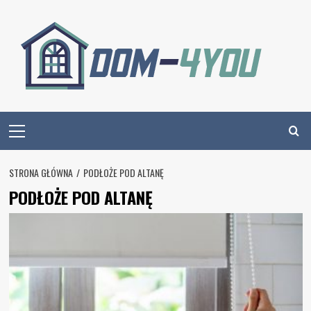
Skip
to
content
Primary
Menu
STRONA GŁÓWNA
PODŁOŻE POD ALTANĘ
PODŁOŻE POD ALTANĘ