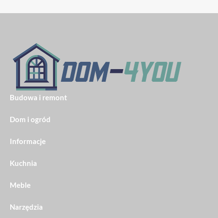
Budowa i remont
Dom i ogród
Informacje
Kuchnia
Meble
Narzędzia