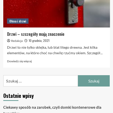
Okna i drzwi
Drzwi – szczegóły mają znaczenie
10 grudnia, 2021
Redakcja
Drzwi to nie tylko sklejka, lub blat litego drewna. Jest kilka
elementów, na które choć na chwilę rzućmy okiem. Szczegół...
Dowiedz
Dowiedz się więcej
się
więcej
o
Szukaj:
Drzwi
–
szczegóły
Ostatnie wpisy
mają
znaczenie
Ciekawy sposób na zarobek, czyli domki kontenerowe dla