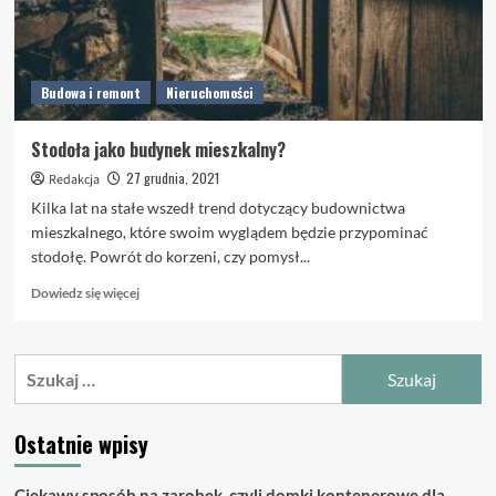
Budowa i remont
Nieruchomości
Stodoła jako budynek mieszkalny?
27 grudnia, 2021
Redakcja
Kilka lat na stałe wszedł trend dotyczący budownictwa
mieszkalnego, które swoim wyglądem będzie przypominać
stodołę. Powrót do korzeni, czy pomysł...
Dowiedz
Dowiedz się więcej
się
więcej
o
Szukaj:
Stodoła
jako
budynek
Ostatnie wpisy
mieszkalny?
Ciekawy sposób na zarobek, czyli domki kontenerowe dla