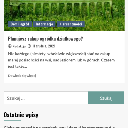
Dom i ogród
Informacje
Nieruchomości
Planujesz zakup ogródka działkowego?
11 grudnia, 2021
Redakcja
Nie każdego (niestety: właściwie większości) stać na zakup
małej posiadłości na wsi, nad jeziorem lub w górach. Czasem
jest także...
Dowiedz
Dowiedz się więcej
się
więcej
o
Szukaj:
Planujesz
zakup
ogródka
Ostatnie wpisy
działkowego?
Ciekawy sposób na zarobek, czyli domki kontenerowe dla