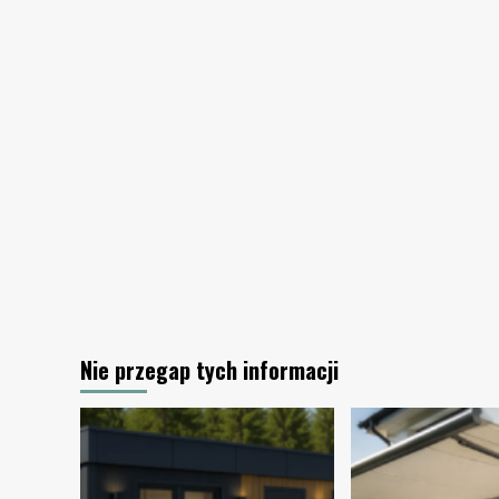
szczegóły
mają
znaczenie
Nie przegap tych informacji