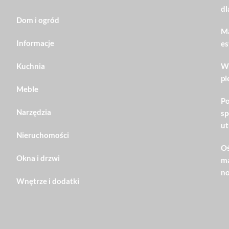
dl
Dom i ogród
Ma
Informacje
es
Kuchnia
Wn
pi
Meble
Po
Narzędzia
sp
ut
Nieruchomości
Oś
Okna i drzwi
ma
no
Wnętrze i dodatki