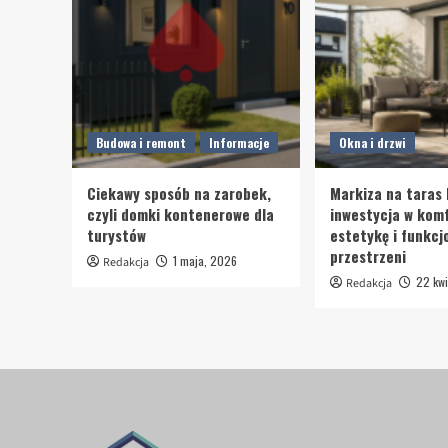
Budowa i remont
Informacje
Okna i drzwi
Ciekawy sposób na zarobek,
Markiza na taras 
czyli domki kontenerowe dla
inwestycja w komf
turystów
estetykę i funkcj
przestrzeni
1 maja, 2026
Redakcja
22 kwi
Redakcja