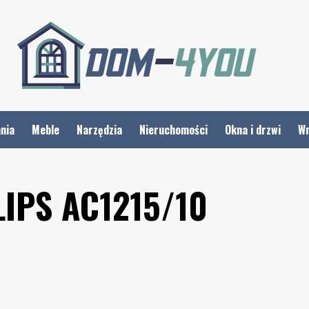
nia
Meble
Narzędzia
Nieruchomości
Okna i drzwi
Wn
IPS AC1215/10