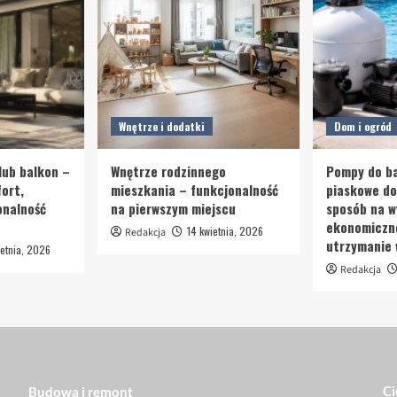
Wnętrze i dodatki
Dom i ogród
lub balkon –
Wnętrze rodzinnego
Pompy do ba
ort,
mieszkania – funkcjonalność
piaskowe d
onalność
na pierwszym miejscu
sposób na w
ekonomiczn
14 kwietnia, 2026
Redakcja
utrzymanie
etnia, 2026
Redakcja
Ci
Budowa i remont