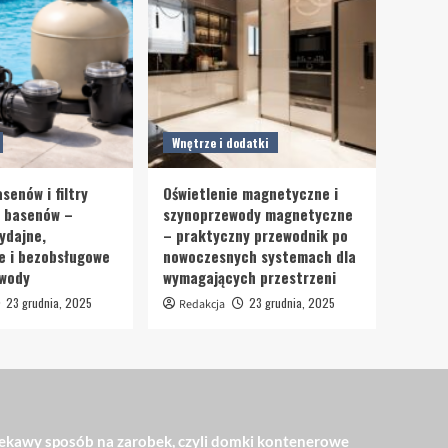
Wnętrze i dodatki
senów i filtry
Oświetlenie magnetyczne i
o basenów –
szynoprzewody magnetyczne
ydajne,
– praktyczny przewodnik po
e i bezobsługowe
nowoczesnych systemach dla
 wody
wymagających przestrzeni
23 grudnia, 2025
23 grudnia, 2025
Redakcja
ekawy sposób na zarobek, czyli domki kontenerowe