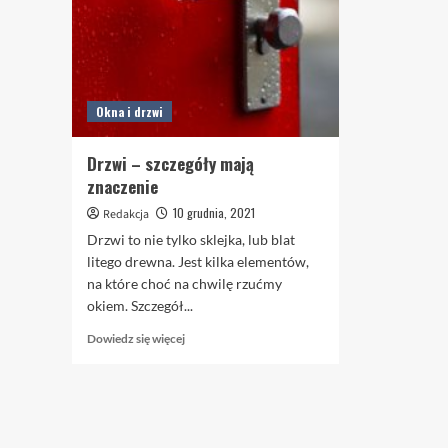
Okna i drzwi
Drzwi – szczegóły mają
znaczenie
10 grudnia, 2021
Redakcja
Drzwi to nie tylko sklejka, lub blat
litego drewna. Jest kilka elementów,
na które choć na chwilę rzućmy
okiem. Szczegół...
Dowiedz
Dowiedz się więcej
się
więcej
o
Drzwi
–