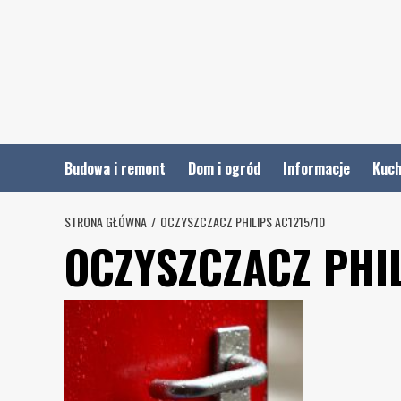
Skip
to
content
Budowa i remont
Dom i ogród
Informacje
Kuch
STRONA GŁÓWNA
OCZYSZCZACZ PHILIPS AC1215/10
OCZYSZCZACZ PHIL