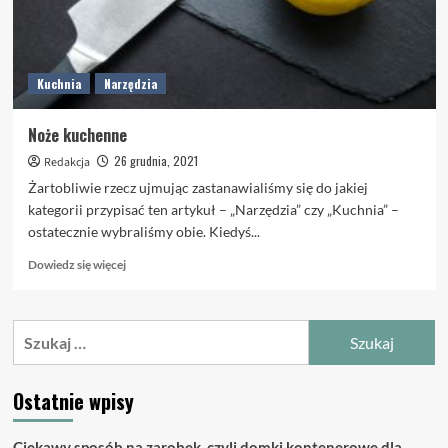
Kuchnia
Narzędzia
Noże kuchenne
26 grudnia, 2021
Redakcja
Żartobliwie rzecz ujmując zastanawialiśmy się do jakiej
kategorii przypisać ten artykuł – „Narzędzia” czy „Kuchnia” –
ostatecznie wybraliśmy obie. Kiedyś...
Dowiedz
Dowiedz się więcej
się
więcej
o
Szukaj:
Noże
kuchenne
Ostatnie wpisy
Ciekawy sposób na zarobek, czyli domki kontenerowe dla