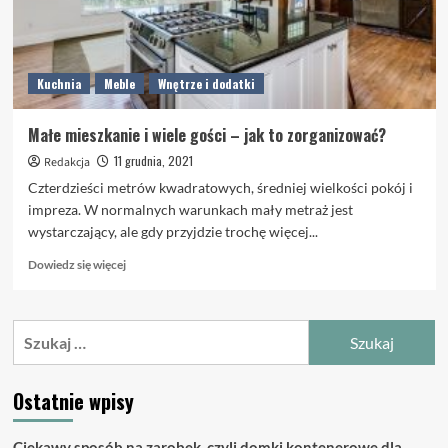
Kuchnia
Meble
Wnętrze i dodatki
Małe mieszkanie i wiele gości – jak to zorganizować?
11 grudnia, 2021
Redakcja
Czterdzieści metrów kwadratowych, średniej wielkości pokój i
impreza. W normalnych warunkach mały metraż jest
wystarczający, ale gdy przyjdzie trochę więcej...
Dowiedz
Dowiedz się więcej
się
więcej
o
Szukaj:
Małe
mieszkanie
i
Ostatnie wpisy
wiele
gości
–
Ciekawy sposób na zarobek, czyli domki kontenerowe dla