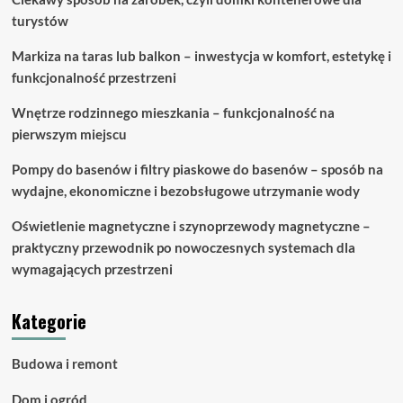
jak
turystów
to
zorganizować?
Markiza na taras lub balkon – inwestycja w komfort, estetykę i
funkcjonalność przestrzeni
Wnętrze rodzinnego mieszkania – funkcjonalność na
pierwszym miejscu
Pompy do basenów i filtry piaskowe do basenów – sposób na
wydajne, ekonomiczne i bezobsługowe utrzymanie wody
Oświetlenie magnetyczne i szynoprzewody magnetyczne –
praktyczny przewodnik po nowoczesnych systemach dla
wymagających przestrzeni
Kategorie
Budowa i remont
Dom i ogród