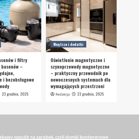
Wnętrze i dodatki
senów i filtry
Oświetlenie magnetyczne i
o basenów –
szynoprzewody magnetyczne
ydajne,
– praktyczny przewodnik po
e i bezobsługowe
nowoczesnych systemach dla
 wody
wymagających przestrzeni
23 grudnia, 2025
23 grudnia, 2025
Redakcja
ekawy sposób na zarobek, czyli domki kontenerowe