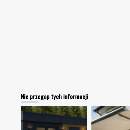
ogródka
działkowego?
Nie przegap tych informacji