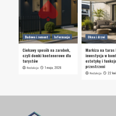
Budowa i remont
Informacje
Okna i drzwi
Ciekawy sposób na zarobek,
Markiza na taras 
czyli domki kontenerowe dla
inwestycja w komf
turystów
estetykę i funkcj
przestrzeni
1 maja, 2026
Redakcja
22 kwi
Redakcja