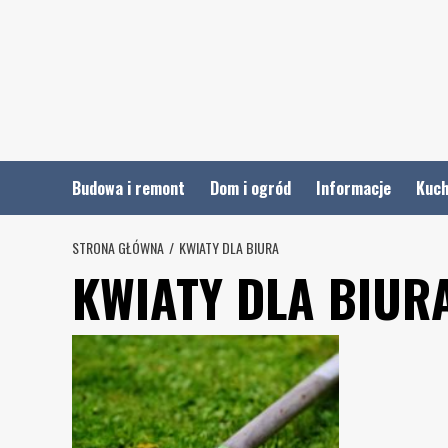
Skip
to
content
Budowa i remont
Dom i ogród
Informacje
Kuch
STRONA GŁÓWNA
KWIATY DLA BIURA
KWIATY DLA BIUR