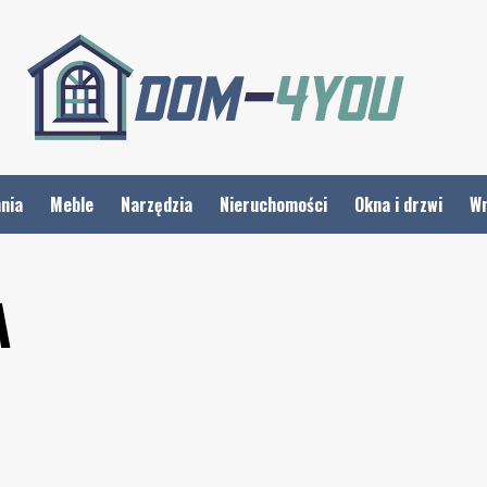
nia
Meble
Narzędzia
Nieruchomości
Okna i drzwi
Wn
A