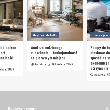
Wnętrze i dodatki
Dom i ogród
lub balkon –
Wnętrze rodzinnego
Pompy do ba
ort,
mieszkania – funkcjonalność
piaskowe d
onalność
na pierwszym miejscu
sposób na w
ekonomiczn
14 kwietnia, 2026
Redakcja
utrzymanie
etnia, 2026
Redakcja
Ci
Budowa i remont