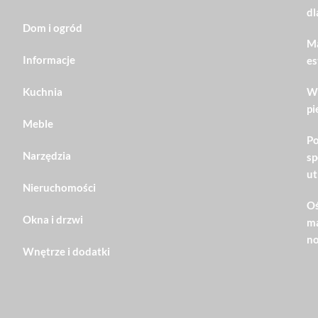
dl
Dom i ogród
Ma
Informacje
es
Kuchnia
Wn
pi
Meble
Po
Narzędzia
sp
ut
Nieruchomości
Oś
Okna i drzwi
ma
no
Wnętrze i dodatki