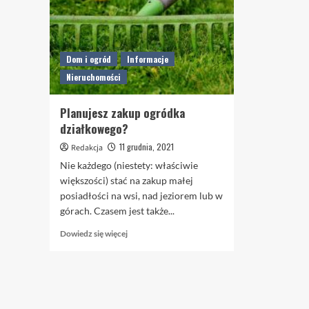
Dom i ogród
Informacje
Nieruchomości
Planujesz zakup ogródka
działkowego?
11 grudnia, 2021
Redakcja
Nie każdego (niestety: właściwie
większości) stać na zakup małej
posiadłości na wsi, nad jeziorem lub w
górach. Czasem jest także...
Dowiedz
Dowiedz się więcej
się
więcej
o
Planujesz
zakup