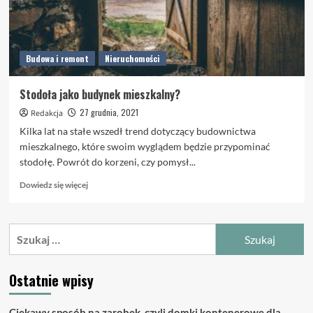
Budowa i remont
Nieruchomości
Stodoła jako budynek mieszkalny?
27 grudnia, 2021
Redakcja
Kilka lat na stałe wszedł trend dotyczący budownictwa
mieszkalnego, które swoim wyglądem będzie przypominać
stodołę. Powrót do korzeni, czy pomysł...
Dowiedz
Dowiedz się więcej
się
więcej
o
Szukaj:
Stodoła
jako
budynek
Ostatnie wpisy
mieszkalny?
Ciekawy sposób na zarobek, czyli domki kontenerowe dla