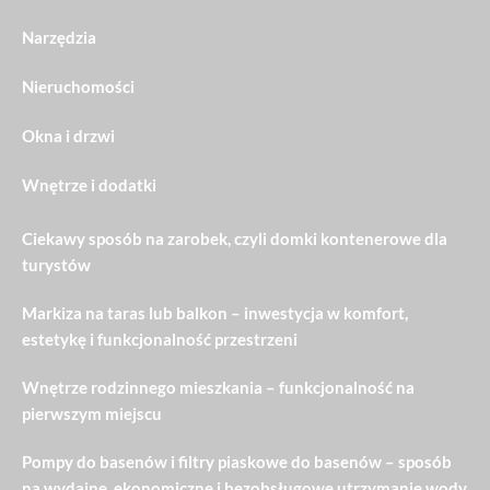
Narzędzia
Nieruchomości
Okna i drzwi
Wnętrze i dodatki
Ciekawy sposób na zarobek, czyli domki kontenerowe dla
turystów
Markiza na taras lub balkon – inwestycja w komfort,
estetykę i funkcjonalność przestrzeni
Wnętrze rodzinnego mieszkania – funkcjonalność na
pierwszym miejscu
Pompy do basenów i filtry piaskowe do basenów – sposób
na wydajne, ekonomiczne i bezobsługowe utrzymanie wody