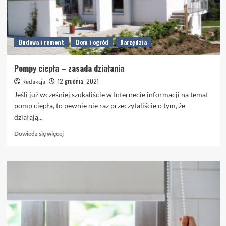
Budowa i remont
Dom i ogród
Narzędzia
Pompy ciepła – zasada działania
12 grudnia, 2021
Redakcja
Jeśli już wcześniej szukaliście w Internecie informacji na temat
pomp ciepła, to pewnie nie raz przeczytaliście o tym, że
działają...
Dowiedz
Dowiedz się więcej
się
więcej
o
Pompy
ciepła
–
zasada
działania