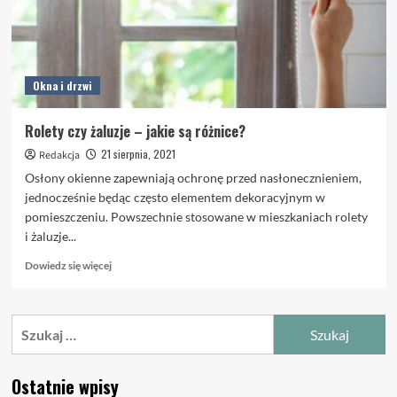
Okna i drzwi
Rolety czy żaluzje – jakie są różnice?
21 sierpnia, 2021
Redakcja
Osłony okienne zapewniają ochronę przed nasłonecznieniem,
jednocześnie będąc często elementem dekoracyjnym w
pomieszczeniu. Powszechnie stosowane w mieszkaniach rolety
i żaluzje...
Dowiedz
Dowiedz się więcej
się
więcej
o
Szukaj:
Rolety
czy
żaluzje
Ostatnie wpisy
–