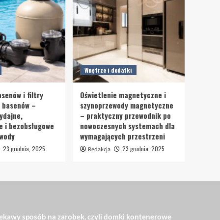
Wnętrze i dodatki
senów i filtry
Oświetlenie magnetyczne i
o basenów –
szynoprzewody magnetyczne
ydajne,
– praktyczny przewodnik po
e i bezobsługowe
nowoczesnych systemach dla
 wody
wymagających przestrzeni
23 grudnia, 2025
23 grudnia, 2025
Redakcja
ekawy sposób na zarobek, czyli domki kontenerowe