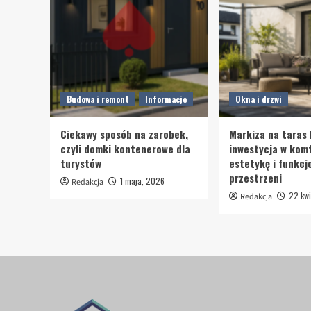
Budowa i remont
Informacje
Okna i drzwi
Ciekawy sposób na zarobek,
Markiza na taras 
czyli domki kontenerowe dla
inwestycja w komf
turystów
estetykę i funkcj
przestrzeni
1 maja, 2026
Redakcja
22 kwi
Redakcja