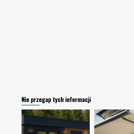
ogródka
działkowego?
Nie przegap tych informacji