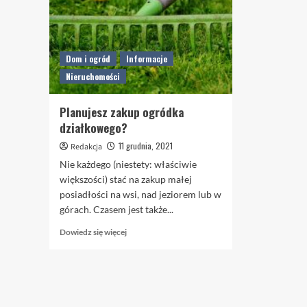
Dom i ogród
Informacje
Nieruchomości
Planujesz zakup ogródka
działkowego?
11 grudnia, 2021
Redakcja
Nie każdego (niestety: właściwie
większości) stać na zakup małej
posiadłości na wsi, nad jeziorem lub w
górach. Czasem jest także...
Dowiedz
Dowiedz się więcej
się
więcej
o
Planujesz
zakup