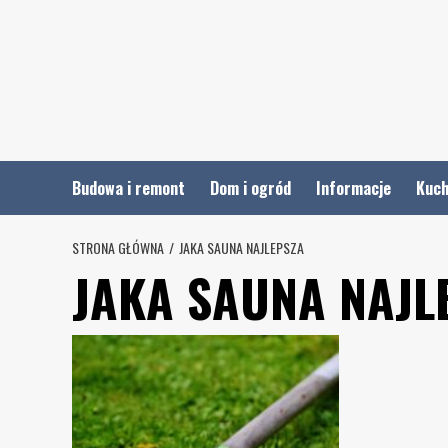
Skip
to
content
Budowa i remont
Dom i ogród
Informacje
Kuch
STRONA GŁÓWNA
JAKA SAUNA NAJLEPSZA
JAKA SAUNA NAJL