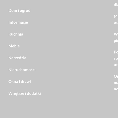
dl
Dom i ogród
Ma
Informacje
es
Kuchnia
Wn
pi
Meble
Po
Narzędzia
sp
ut
Nieruchomości
Oś
Okna i drzwi
ma
no
Wnętrze i dodatki