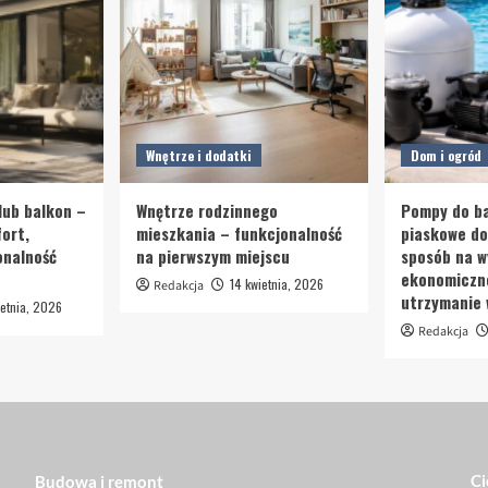
Wnętrze i dodatki
Dom i ogród
lub balkon –
Wnętrze rodzinnego
Pompy do ba
ort,
mieszkania – funkcjonalność
piaskowe d
onalność
na pierwszym miejscu
sposób na w
ekonomiczn
14 kwietnia, 2026
Redakcja
utrzymanie
etnia, 2026
Redakcja
Ci
Budowa i remont