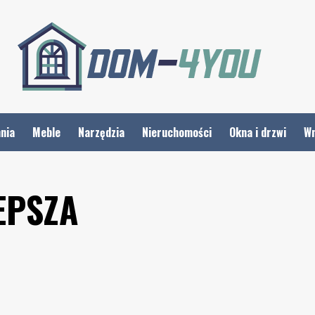
nia
Meble
Narzędzia
Nieruchomości
Okna i drzwi
Wn
EPSZA