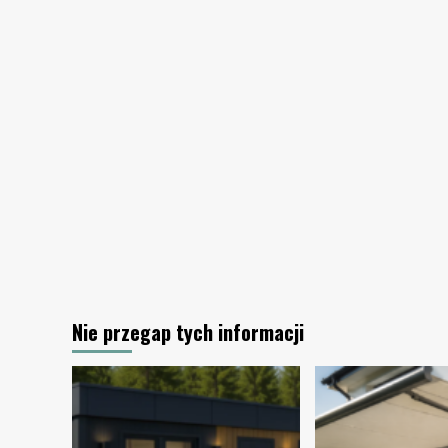
szczegóły
mają
znaczenie
Nie przegap tych informacji