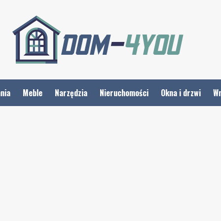
nia
Meble
Narzędzia
Nieruchomości
Okna i drzwi
Wn