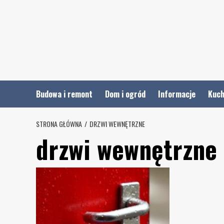
Skip
to
content
Budowa i remont
Dom i ogród
Informacje
Kuch
STRONA GŁÓWNA
DRZWI WEWNĘTRZNE
drzwi wewnętrzne