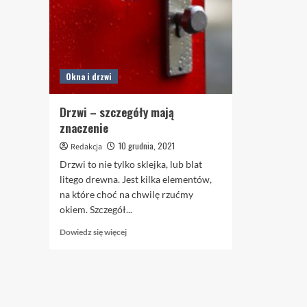
Okna i drzwi
Drzwi – szczegóły mają
znaczenie
10 grudnia, 2021
Redakcja
Drzwi to nie tylko sklejka, lub blat
litego drewna. Jest kilka elementów,
na które choć na chwilę rzućmy
okiem. Szczegół...
Dowiedz
Dowiedz się więcej
się
więcej
o
Drzwi
–