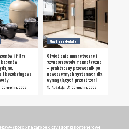
Wnętrze i dodatki
senów i filtry
Oświetlenie magnetyczne i
o basenów –
szynoprzewody magnetyczne
ydajne,
– praktyczny przewodnik po
e i bezobsługowe
nowoczesnych systemach dla
 wody
wymagających przestrzeni
23 grudnia, 2025
23 grudnia, 2025
Redakcja
ekawy sposób na zarobek, czyli domki kontenerowe