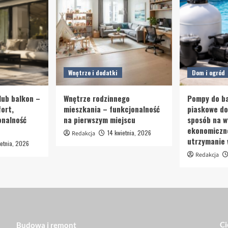
Wnętrze i dodatki
Dom i ogród
lub balkon –
Wnętrze rodzinnego
Pompy do ba
ort,
mieszkania – funkcjonalność
piaskowe d
onalność
na pierwszym miejscu
sposób na w
ekonomiczn
14 kwietnia, 2026
Redakcja
utrzymanie
etnia, 2026
Redakcja
Ci
Budowa i remont