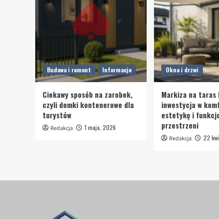
Budowa i remont
Informacje
Okna i drzwi
Ciekawy sposób na zarobek,
Markiza na taras 
czyli domki kontenerowe dla
inwestycja w komf
turystów
estetykę i funkcj
przestrzeni
1 maja, 2026
Redakcja
22 kwi
Redakcja