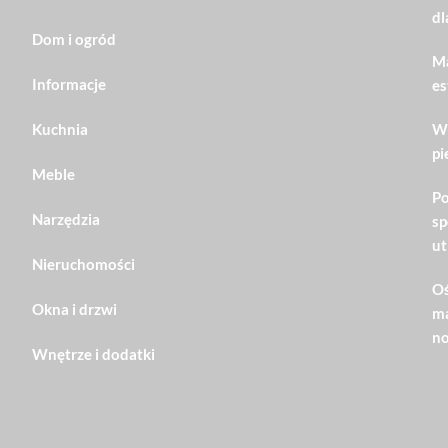
dl
Dom i ogród
Ma
Informacje
es
Kuchnia
Wn
pi
Meble
Po
Narzędzia
sp
ut
Nieruchomości
Oś
Okna i drzwi
ma
no
Wnętrze i dodatki