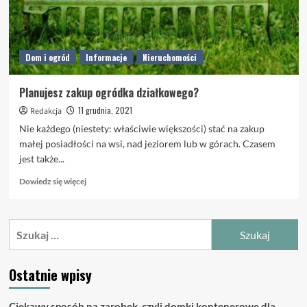
Dom i ogród
Informacje
Nieruchomości
Planujesz zakup ogródka działkowego?
11 grudnia, 2021
Redakcja
Nie każdego (niestety: właściwie większości) stać na zakup
małej posiadłości na wsi, nad jeziorem lub w górach. Czasem
jest także...
Dowiedz
Dowiedz się więcej
się
więcej
o
Szukaj:
Planujesz
zakup
ogródka
Ostatnie wpisy
działkowego?
Ciekawy sposób na zarobek, czyli domki kontenerowe dla