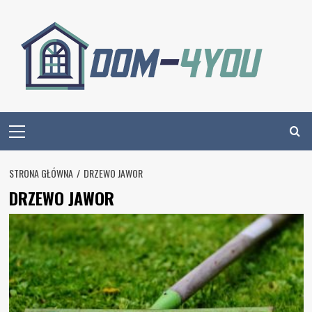
Skip
to
content
Primary
Menu
STRONA GŁÓWNA
DRZEWO JAWOR
DRZEWO JAWOR