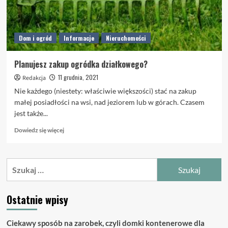
Dom i ogród
Informacje
Nieruchomości
Planujesz zakup ogródka działkowego?
11 grudnia, 2021
Redakcja
Nie każdego (niestety: właściwie większości) stać na zakup
małej posiadłości na wsi, nad jeziorem lub w górach. Czasem
jest także...
Dowiedz
Dowiedz się więcej
się
więcej
o
Szukaj:
Planujesz
zakup
ogródka
Ostatnie wpisy
działkowego?
Ciekawy sposób na zarobek, czyli domki kontenerowe dla