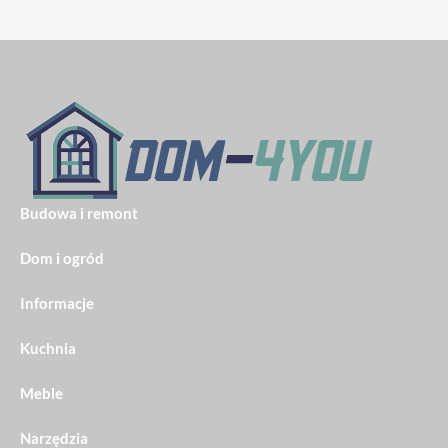
Budowa i remont
Dom i ogród
Informacje
Kuchnia
Meble
Narzędzia