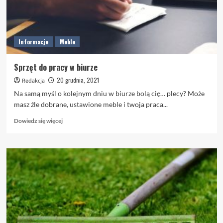
Informacje
Meble
Sprzęt do pracy w biurze
20 grudnia, 2021
Redakcja
Na samą myśl o kolejnym dniu w biurze bolą cię… plecy? Może
masz źle dobrane, ustawione meble i twoja praca...
Dowiedz
Dowiedz się więcej
się
więcej
o
Sprzęt
do
pracy
w
biurze