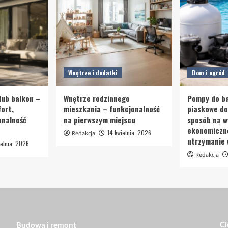
Wnętrze i dodatki
Dom i ogród
lub balkon –
Wnętrze rodzinnego
Pompy do ba
ort,
mieszkania – funkcjonalność
piaskowe d
onalność
na pierwszym miejscu
sposób na w
ekonomiczn
14 kwietnia, 2026
Redakcja
utrzymanie
etnia, 2026
Redakcja
Ci
Budowa i remont