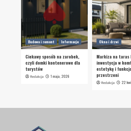
Budowa i remont
Informacje
Okna i drzwi
Ciekawy sposób na zarobek,
Markiza na taras 
czyli domki kontenerowe dla
inwestycja w komf
turystów
estetykę i funkcj
przestrzeni
1 maja, 2026
Redakcja
22 kwi
Redakcja