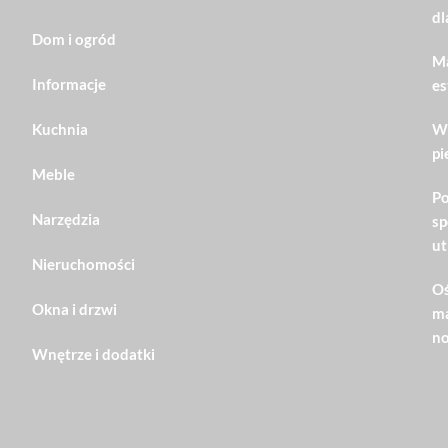
dl
Dom i ogród
Ma
Informacje
es
Kuchnia
Wn
pi
Meble
Po
Narzędzia
sp
ut
Nieruchomości
Oś
Okna i drzwi
ma
no
Wnętrze i dodatki