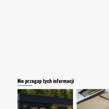
Rolety
czy
żaluzje
–
jakie
są
różnice?
Nie przegap tych informacji