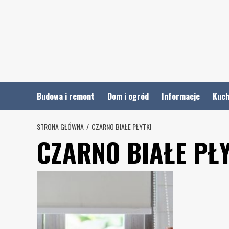
Skip
to
content
Budowa i remont
Dom i ogród
Informacje
Kuch
STRONA GŁÓWNA
CZARNO BIAŁE PŁYTKI
CZARNO BIAŁE PŁ