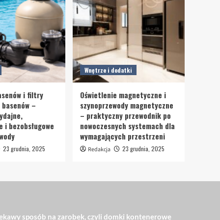
Wnętrze i dodatki
senów i filtry
Oświetlenie magnetyczne i
o basenów –
szynoprzewody magnetyczne
ydajne,
– praktyczny przewodnik po
e i bezobsługowe
nowoczesnych systemach dla
 wody
wymagających przestrzeni
23 grudnia, 2025
23 grudnia, 2025
Redakcja
ekawy sposób na zarobek, czyli domki kontenerowe