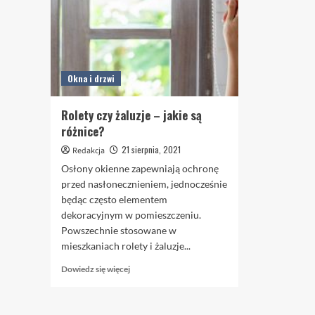
Okna i drzwi
Rolety czy żaluzje – jakie są
różnice?
21 sierpnia, 2021
Redakcja
Osłony okienne zapewniają ochronę
przed nasłonecznieniem, jednocześnie
będąc często elementem
dekoracyjnym w pomieszczeniu.
Powszechnie stosowane w
mieszkaniach rolety i żaluzje...
Dowiedz
Dowiedz się więcej
się
więcej
o