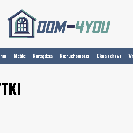
nia
Meble
Narzędzia
Nieruchomości
Okna i drzwi
Wn
YTKI