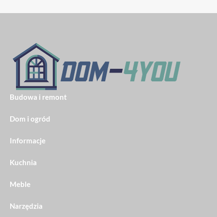
Budowa i remont
Dom i ogród
Informacje
Kuchnia
Meble
Narzędzia