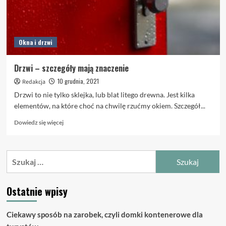
Okna i drzwi
Drzwi – szczegóły mają znaczenie
10 grudnia, 2021
Redakcja
Drzwi to nie tylko sklejka, lub blat litego drewna. Jest kilka
elementów, na które choć na chwilę rzućmy okiem. Szczegół...
Dowiedz
Dowiedz się więcej
się
więcej
o
Szukaj:
Drzwi
–
szczegóły
Ostatnie wpisy
mają
znaczenie
Ciekawy sposób na zarobek, czyli domki kontenerowe dla