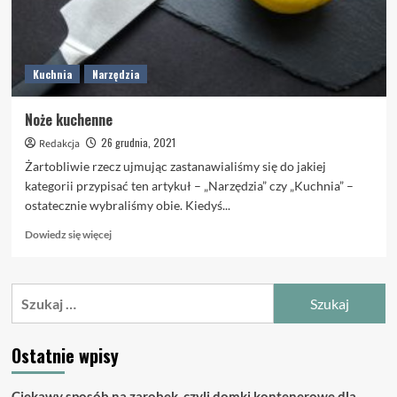
Kuchnia
Narzędzia
Noże kuchenne
26 grudnia, 2021
Redakcja
Żartobliwie rzecz ujmując zastanawialiśmy się do jakiej
kategorii przypisać ten artykuł – „Narzędzia” czy „Kuchnia” –
ostatecznie wybraliśmy obie. Kiedyś...
Dowiedz
Dowiedz się więcej
się
więcej
o
Szukaj:
Noże
kuchenne
Ostatnie wpisy
Ciekawy sposób na zarobek, czyli domki kontenerowe dla