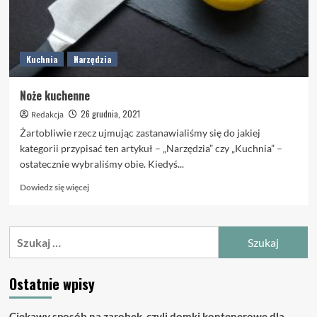
Kuchnia
Narzędzia
Noże kuchenne
26 grudnia, 2021
Redakcja
Żartobliwie rzecz ujmując zastanawialiśmy się do jakiej
kategorii przypisać ten artykuł – „Narzędzia” czy „Kuchnia” –
ostatecznie wybraliśmy obie. Kiedyś...
Dowiedz
Dowiedz się więcej
się
więcej
o
Szukaj:
Noże
kuchenne
Ostatnie wpisy
Ciekawy sposób na zarobek, czyli domki kontenerowe dla