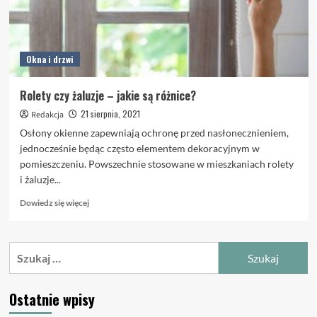
Okna i drzwi
Rolety czy żaluzje – jakie są różnice?
21 sierpnia, 2021
Redakcja
Osłony okienne zapewniają ochronę przed nasłonecznieniem,
jednocześnie będąc często elementem dekoracyjnym w
pomieszczeniu. Powszechnie stosowane w mieszkaniach rolety
i żaluzje...
Dowiedz
Dowiedz się więcej
się
więcej
o
Szukaj:
Rolety
czy
żaluzje
Ostatnie wpisy
–
jakie