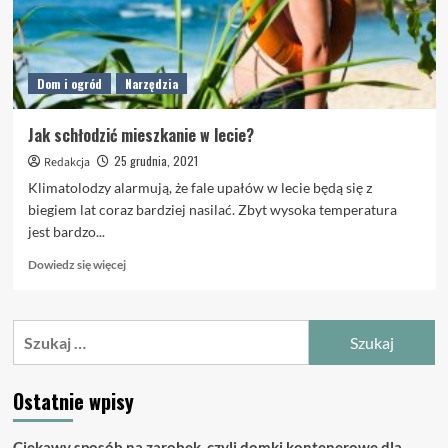
Dom i ogród
Narzędzia
Jak schłodzić mieszkanie w lecie?
25 grudnia, 2021
Redakcja
Klimatolodzy alarmują, że fale upałów w lecie będą się z
biegiem lat coraz bardziej nasilać. Zbyt wysoka temperatura
jest bardzo...
Dowiedz
Dowiedz się więcej
się
więcej
o
Szukaj:
Jak
schłodzić
mieszkanie
Ostatnie wpisy
w
lecie?
Ciekawy sposób na zarobek, czyli domki kontenerowe dla