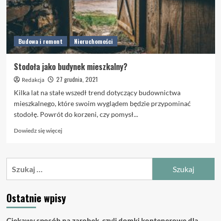
Budowa i remont
Nieruchomości
Stodoła jako budynek mieszkalny?
27 grudnia, 2021
Redakcja
Kilka lat na stałe wszedł trend dotyczący budownictwa
mieszkalnego, które swoim wyglądem będzie przypominać
stodołę. Powrót do korzeni, czy pomysł...
Dowiedz
Dowiedz się więcej
się
więcej
o
Szukaj:
Stodoła
jako
budynek
Ostatnie wpisy
mieszkalny?
Ciekawy sposób na zarobek, czyli domki kontenerowe dla