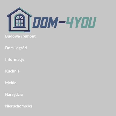
Budowa i remont
Dom i ogród
Informacje
Kuchnia
Meble
Narzędzia
Nieruchomości