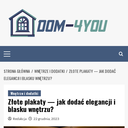
Skip
to
content
Primary
Menu
STRONA GŁÓWNA
WNĘTRZE I DODATKI
ZŁOTE PLAKATY — JAK DODAĆ
ELEGANCJI I BLASKU WNĘTRZU?
Wnętrze i dodatki
Złote plakaty — jak dodać elegancji i
blasku wnętrzu?
Redakcja
22 grudnia, 2023