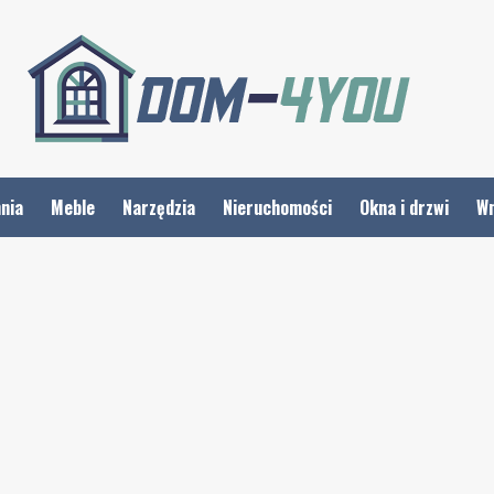
nia
Meble
Narzędzia
Nieruchomości
Okna i drzwi
Wn