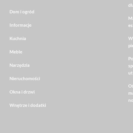
dl
Dom i ogród
Ma
Informacje
es
Kuchnia
Wn
pi
Meble
Po
Narzędzia
sp
ut
Nieruchomości
Oś
Okna i drzwi
ma
no
Wnętrze i dodatki