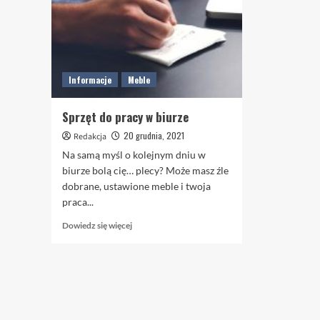
Informacje
Meble
Sprzęt do pracy w biurze
20 grudnia, 2021
Redakcja
Na samą myśl o kolejnym dniu w
biurze bolą cię… plecy? Może masz źle
dobrane, ustawione meble i twoja
praca...
Dowiedz
Dowiedz się więcej
się
więcej
o
Sprzęt
do
pracy
w