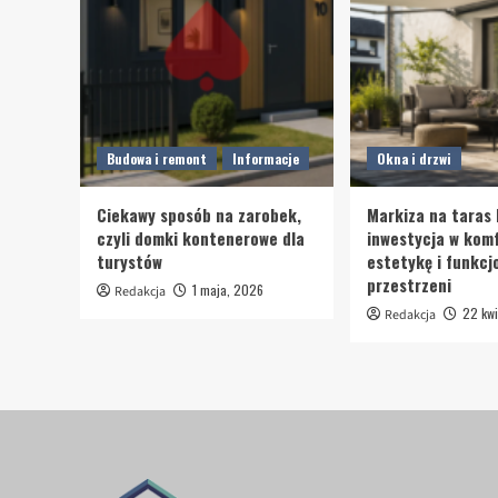
Budowa i remont
Informacje
Okna i drzwi
Ciekawy sposób na zarobek,
Markiza na taras 
czyli domki kontenerowe dla
inwestycja w komf
turystów
estetykę i funkcj
przestrzeni
1 maja, 2026
Redakcja
22 kwi
Redakcja