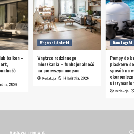
Wnętrze i dodatki
Dom i ogród
lub balkon –
Wnętrze rodzinnego
Pompy do ba
ort,
mieszkania – funkcjonalność
piaskowe d
onalność
na pierwszym miejscu
sposób na w
ekonomiczn
14 kwietnia, 2026
Redakcja
utrzymanie
etnia, 2026
Redakcja
Ci
Budowa i remont