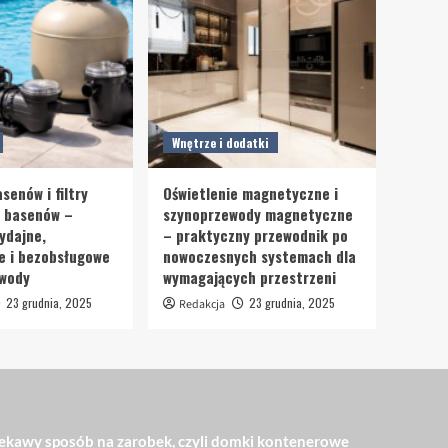
Wnętrze i dodatki
senów i filtry
Oświetlenie magnetyczne i
o basenów –
szynoprzewody magnetyczne
ydajne,
– praktyczny przewodnik po
e i bezobsługowe
nowoczesnych systemach dla
 wody
wymagających przestrzeni
23 grudnia, 2025
23 grudnia, 2025
Redakcja
ekawy sposób na zarobek, czyli domki kontenerowe