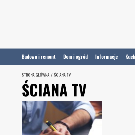
Skip
to
content
Budowa i remont
Dom i ogród
Informacje
Kuch
STRONA GŁÓWNA
ŚCIANA TV
ŚCIANA TV