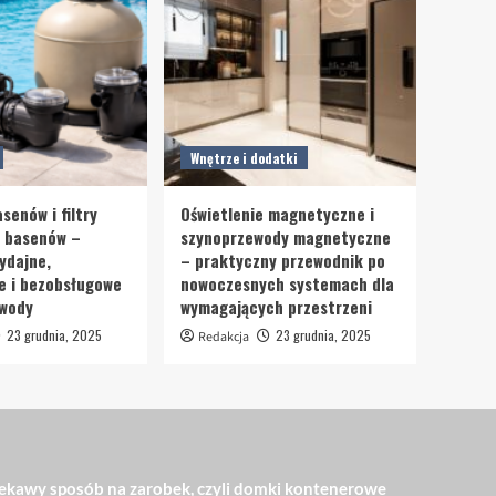
Wnętrze i dodatki
senów i filtry
Oświetlenie magnetyczne i
o basenów –
szynoprzewody magnetyczne
ydajne,
– praktyczny przewodnik po
e i bezobsługowe
nowoczesnych systemach dla
 wody
wymagających przestrzeni
23 grudnia, 2025
23 grudnia, 2025
Redakcja
ekawy sposób na zarobek, czyli domki kontenerowe