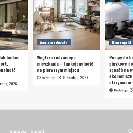
Wnętrze i dodatki
Dom i ogród
lub balkon –
Wnętrze rodzinnego
Pompy do ba
ort,
mieszkania – funkcjonalność
piaskowe d
onalność
na pierwszym miejscu
sposób na w
ekonomiczn
14 kwietnia, 2026
Redakcja
utrzymanie
etnia, 2026
Redakcja
Ci
Budowa i remont