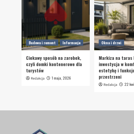
Budowa i remont
Informacje
Okna i drzwi
Ciekawy sposób na zarobek,
Markiza na taras 
czyli domki kontenerowe dla
inwestycja w komf
turystów
estetykę i funkcj
przestrzeni
1 maja, 2026
Redakcja
22 kwi
Redakcja