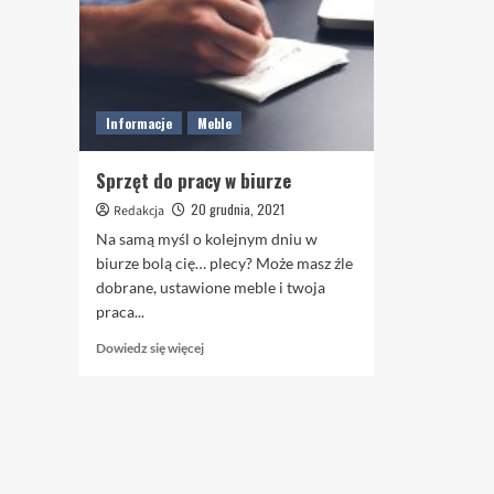
Informacje
Meble
Sprzęt do pracy w biurze
20 grudnia, 2021
Redakcja
Na samą myśl o kolejnym dniu w
biurze bolą cię… plecy? Może masz źle
dobrane, ustawione meble i twoja
praca...
Dowiedz
Dowiedz się więcej
się
więcej
o
Sprzęt
do
pracy
w