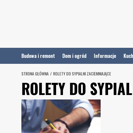
Skip
to
content
Budowa i remont
Dom i ogród
Informacje
Kuch
STRONA GŁÓWNA
ROLETY DO SYPIALNI ZACIEMNIAJĄCE
ROLETY DO SYPIAL