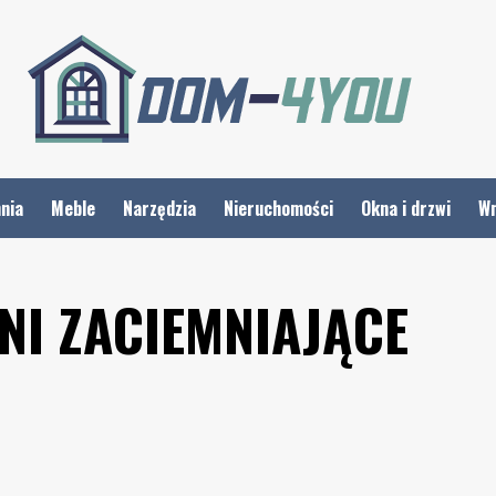
nia
Meble
Narzędzia
Nieruchomości
Okna i drzwi
Wn
NI ZACIEMNIAJĄCE