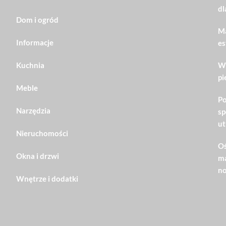
dl
Dom i ogród
Ma
Informacje
es
Kuchnia
Wn
pi
Meble
Po
Narzędzia
sp
ut
Nieruchomości
Oś
Okna i drzwi
ma
no
Wnętrze i dodatki