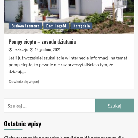
Budowa i remont
Dom i ogród
Narzędzia
Pompy ciepła – zasada działania
12 grudnia, 2021
Redakcja
Jeśli już wcześniej szukaliście w Internecie informacji na temat
pomp ciepła, to pewnie nie raz przeczytaliście o tym, że
działają...
Dowiedz
Dowiedz się więcej
się
więcej
o
Szukaj:
Pompy
ciepła
–
Ostatnie wpisy
zasada
działania
Ciekawy sposób na zarobek, czyli domki kontenerowe dla