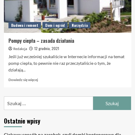
Budowa i remont
Dom i ogród
Narzędzia
Pompy ciepła – zasada działania
12 grudnia, 2021
Redakcja
Jeśli już wcześniej szukaliście w Internecie informacji na temat
pomp ciepła, to pewnie nie raz przeczytaliście o tym, że
działają...
Dowiedz
Dowiedz się więcej
się
więcej
o
Szukaj:
Pompy
ciepła
–
Ostatnie wpisy
zasada
działania
Ciekawy sposób na zarobek, czyli domki kontenerowe dla