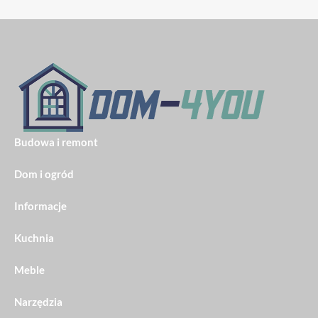
Budowa i remont
Dom i ogród
Informacje
Kuchnia
Meble
Narzędzia