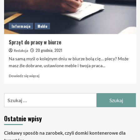
Informacje
Meble
Sprzęt do pracy w biurze
20 grudnia, 2021
Redakcja
Na samą myśl o kolejnym dniu w biurze bolą cię… plecy? Może
masz źle dobrane, ustawione meble i twoja praca...
Dowiedz
Dowiedz się więcej
się
więcej
o
Szukaj:
Sprzęt
do
pracy
Ostatnie wpisy
w
biurze
Ciekawy sposób na zarobek, czyli domki kontenerowe dla