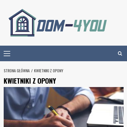
Skip
to
content
Primary
Menu
STRONA GŁÓWNA
KWIETNIKI Z OPONY
KWIETNIKI Z OPONY