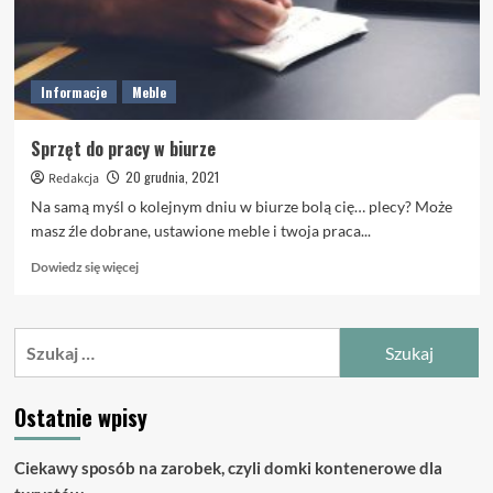
Informacje
Meble
Sprzęt do pracy w biurze
20 grudnia, 2021
Redakcja
Na samą myśl o kolejnym dniu w biurze bolą cię… plecy? Może
masz źle dobrane, ustawione meble i twoja praca...
Dowiedz
Dowiedz się więcej
się
więcej
o
Szukaj:
Sprzęt
do
pracy
Ostatnie wpisy
w
biurze
Ciekawy sposób na zarobek, czyli domki kontenerowe dla