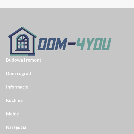
Budowa i remont
Dom i ogród
Informacje
Kuchnia
Meble
Narzędzia