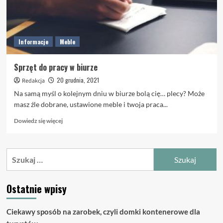
Informacje
Meble
Sprzęt do pracy w biurze
20 grudnia, 2021
Redakcja
Na samą myśl o kolejnym dniu w biurze bolą cię… plecy? Może
masz źle dobrane, ustawione meble i twoja praca...
Dowiedz
Dowiedz się więcej
się
więcej
o
Szukaj:
Sprzęt
do
pracy
Ostatnie wpisy
w
biurze
Ciekawy sposób na zarobek, czyli domki kontenerowe dla