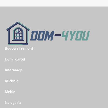
Budowa i remont
Dom i ogród
Informacje
Kuchnia
Meble
Narzędzia