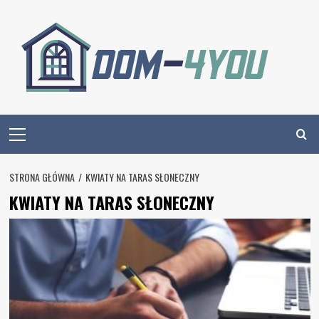
Skip
to
content
Primary
Menu
STRONA GŁÓWNA
KWIATY NA TARAS SŁONECZNY
KWIATY NA TARAS SŁONECZNY