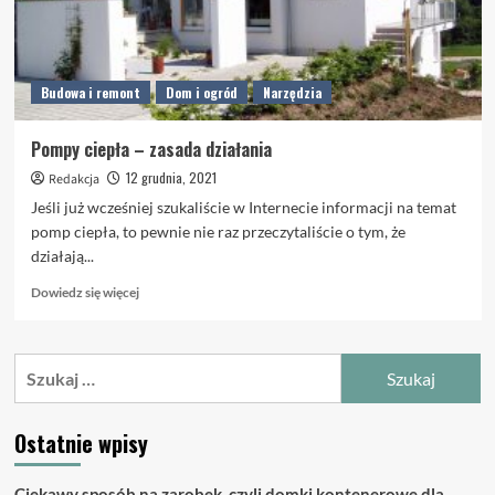
Budowa i remont
Dom i ogród
Narzędzia
Pompy ciepła – zasada działania
12 grudnia, 2021
Redakcja
Jeśli już wcześniej szukaliście w Internecie informacji na temat
pomp ciepła, to pewnie nie raz przeczytaliście o tym, że
działają...
Dowiedz
Dowiedz się więcej
się
więcej
o
Szukaj:
Pompy
ciepła
–
Ostatnie wpisy
zasada
działania
Ciekawy sposób na zarobek, czyli domki kontenerowe dla