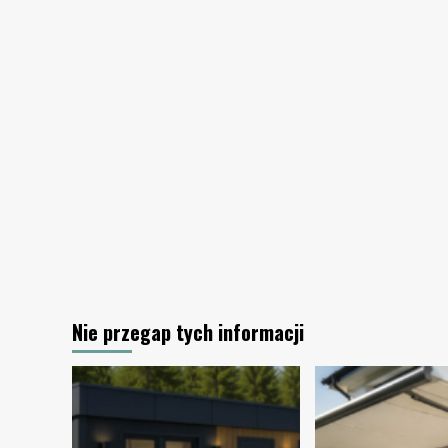
ciepła
–
zasada
działania
Nie przegap tych informacji