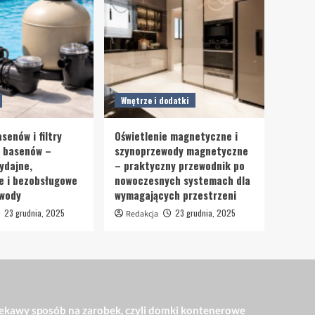
Wnętrze i dodatki
senów i filtry
Oświetlenie magnetyczne i
o basenów –
szynoprzewody magnetyczne
ydajne,
– praktyczny przewodnik po
e i bezobsługowe
nowoczesnych systemach dla
 wody
wymagających przestrzeni
23 grudnia, 2025
23 grudnia, 2025
Redakcja
ekawy sposób na zarobek, czyli domki kontenerowe