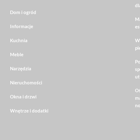
dl
Dom i ogród
Ma
Informacje
es
Kuchnia
Wn
pi
Meble
Po
Narzędzia
sp
ut
Nieruchomości
Oś
Okna i drzwi
ma
no
Wnętrze i dodatki