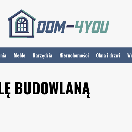
nia
Meble
Narzędzia
Nieruchomości
Okna i drzwi
Wn
LĘ BUDOWLANĄ