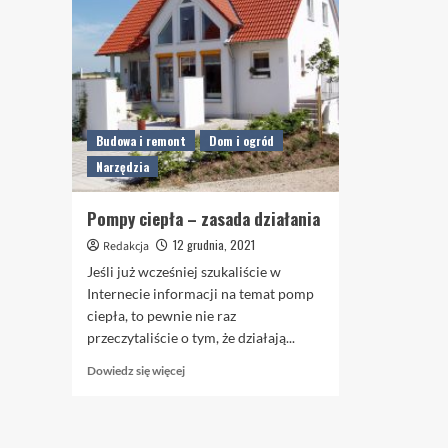
Budowa i remont
Dom i ogród
Narzędzia
Pompy ciepła – zasada działania
12 grudnia, 2021
Redakcja
Jeśli już wcześniej szukaliście w
Internecie informacji na temat pomp
ciepła, to pewnie nie raz
przeczytaliście o tym, że działają...
Dowiedz
Dowiedz się więcej
się
więcej
o
Pompy