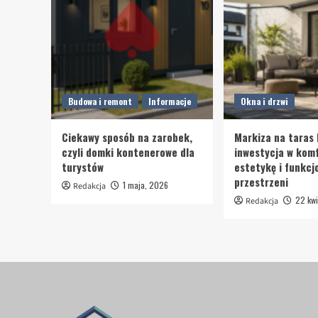
Budowa i remont
Informacje
Okna i drzwi
Ciekawy sposób na zarobek,
Markiza na taras 
czyli domki kontenerowe dla
inwestycja w komf
turystów
estetykę i funkcj
przestrzeni
1 maja, 2026
Redakcja
22 kwi
Redakcja