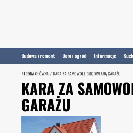
Skip
to
content
Budowa i remont
Dom i ogród
Informacje
Kuch
STRONA GŁÓWNA
KARA ZA SAMOWOLĘ BUDOWLANĄ GARAŻU
KARA ZA SAMOWO
GARAŻU