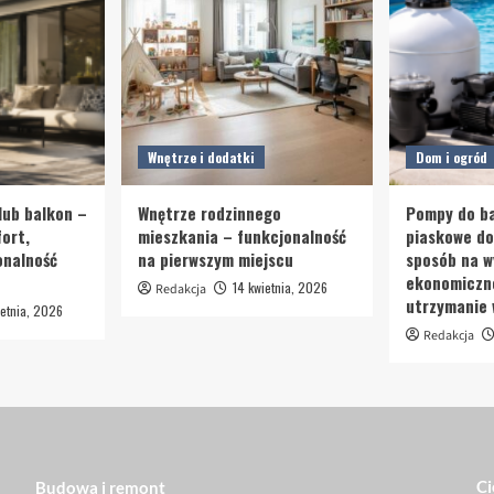
Wnętrze i dodatki
Dom i ogród
lub balkon –
Wnętrze rodzinnego
Pompy do ba
ort,
mieszkania – funkcjonalność
piaskowe d
onalność
na pierwszym miejscu
sposób na w
ekonomiczn
14 kwietnia, 2026
Redakcja
utrzymanie
etnia, 2026
Redakcja
Ci
Budowa i remont