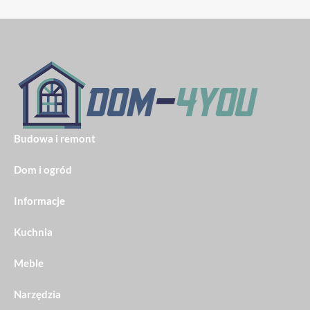
Budowa i remont
Dom i ogród
Informacje
Kuchnia
Meble
Narzędzia