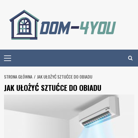
Skip
to
content
Primary
Menu
STRONA GŁÓWNA
JAK UŁOŻYĆ SZTUĆCE DO OBIADU
JAK UŁOŻYĆ SZTUĆCE DO OBIADU