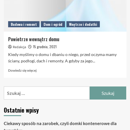
Budowa i remont
Dom i ogród
Wnętrze i dodatki
Powietrze wewnątrz domu
15 grudnia, 2021
Redakcja
Kiedy myślimy o domu i dbaniu o niego, przed oczyma mamy
ściany, podłogi, dach i remonty. A gdyby za jego...
Dowiedz
Dowiedz się więcej
się
więcej
o
Szukaj:
Powietrze
wewnątrz
domu
Ostatnie wpisy
Ciekawy sposób na zarobek, czyli domki kontenerowe dla