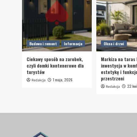
Budowa i remont
Informacje
Okna i drzwi
Ciekawy sposób na zarobek,
Markiza na taras 
czyli domki kontenerowe dla
inwestycja w komf
turystów
estetykę i funkcj
przestrzeni
1 maja, 2026
Redakcja
22 kwi
Redakcja