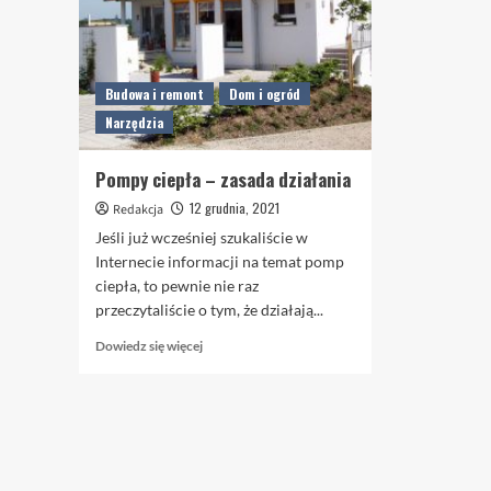
Budowa i remont
Dom i ogród
Narzędzia
Pompy ciepła – zasada działania
12 grudnia, 2021
Redakcja
Jeśli już wcześniej szukaliście w
Internecie informacji na temat pomp
ciepła, to pewnie nie raz
przeczytaliście o tym, że działają...
Dowiedz
Dowiedz się więcej
się
więcej
o
Pompy
ciepła
–
zasada