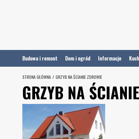
Skip
to
content
Budowa i remont
Dom i ogród
Informacje
Kuch
STRONA GŁÓWNA
GRZYB NA ŚCIANIE ZDROWIE
GRZYB NA ŚCIANI