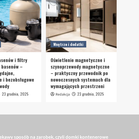
Wnętrze i dodatki
senów i filtry
Oświetlenie magnetyczne i
o basenów –
szynoprzewody magnetyczne
ydajne,
– praktyczny przewodnik po
e i bezobsługowe
nowoczesnych systemach dla
 wody
wymagających przestrzeni
23 grudnia, 2025
23 grudnia, 2025
Redakcja
ekawy sposób na zarobek, czyli domki kontenerowe