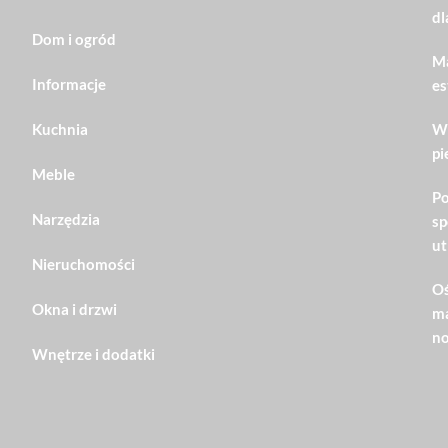
dl
Dom i ogród
Ma
Informacje
es
Kuchnia
Wn
pi
Meble
Po
Narzędzia
sp
ut
Nieruchomości
Oś
Okna i drzwi
ma
no
Wnętrze i dodatki