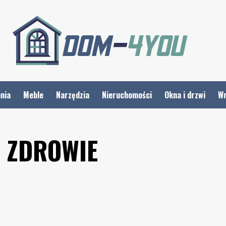
nia
Meble
Narzędzia
Nieruchomości
Okna i drzwi
Wn
E ZDROWIE