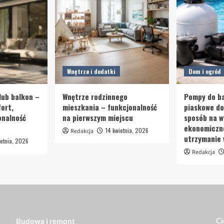
Wnętrze i dodatki
Dom i ogród
lub balkon –
Wnętrze rodzinnego
Pompy do ba
ort,
mieszkania – funkcjonalność
piaskowe d
onalność
na pierwszym miejscu
sposób na w
ekonomiczn
14 kwietnia, 2026
Redakcja
utrzymanie
etnia, 2026
Redakcja
Ci
Budowa i remont