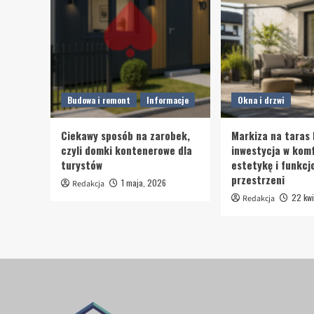
Budowa i remont
Informacje
Okna i drzwi
Ciekawy sposób na zarobek,
Markiza na taras 
czyli domki kontenerowe dla
inwestycja w komf
turystów
estetykę i funkcj
przestrzeni
1 maja, 2026
Redakcja
22 kwi
Redakcja