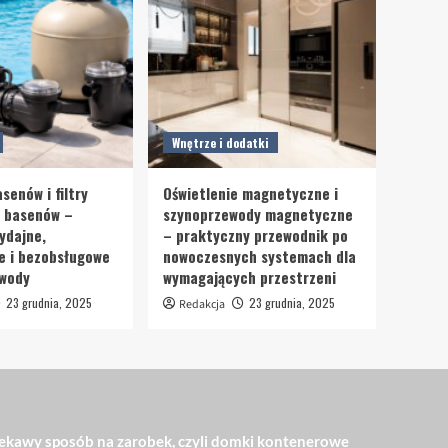
Wnętrze i dodatki
senów i filtry
Oświetlenie magnetyczne i
o basenów –
szynoprzewody magnetyczne
ydajne,
– praktyczny przewodnik po
e i bezobsługowe
nowoczesnych systemach dla
 wody
wymagających przestrzeni
23 grudnia, 2025
23 grudnia, 2025
Redakcja
ekawy sposób na zarobek, czyli domki kontenerowe