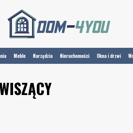
nia
Meble
Narzędzia
Nieruchomości
Okna i drzwi
Wn
 WISZĄCY