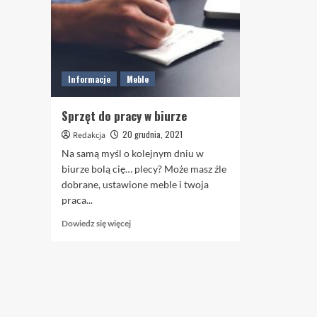
Informacje
Meble
Sprzęt do pracy w biurze
20 grudnia, 2021
Redakcja
Na samą myśl o kolejnym dniu w
biurze bolą cię… plecy? Może masz źle
dobrane, ustawione meble i twoja
praca...
Dowiedz
Dowiedz się więcej
się
więcej
o
Sprzęt
do
pracy
w