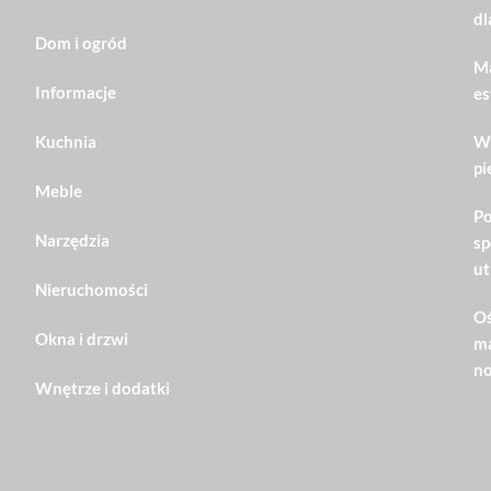
dl
Dom i ogród
Ma
Informacje
es
Kuchnia
Wn
pi
Meble
Po
Narzędzia
sp
ut
Nieruchomości
Oś
Okna i drzwi
ma
no
Wnętrze i dodatki