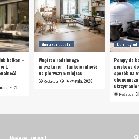
Wnętrze i dodatki
Dom i ogród
lub balkon –
Wnętrze rodzinnego
Pompy do ba
ort,
mieszkania – funkcjonalność
piaskowe d
onalność
na pierwszym miejscu
sposób na w
ekonomiczn
14 kwietnia, 2026
Redakcja
utrzymanie
etnia, 2026
Redakcja
Ci
Budowa i remont