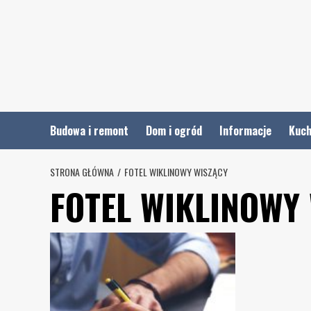
Skip
to
content
Budowa i remont
Dom i ogród
Informacje
Kuch
STRONA GŁÓWNA
FOTEL WIKLINOWY WISZĄCY
FOTEL WIKLINOWY