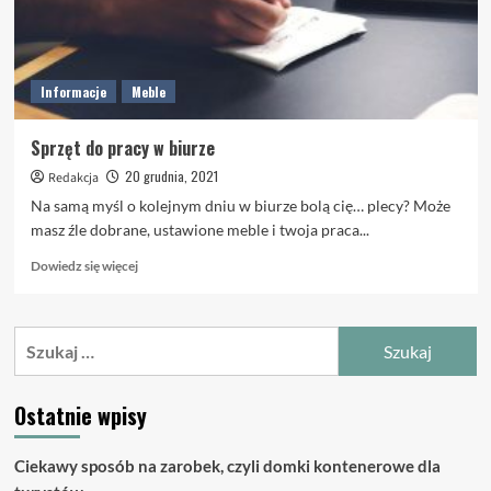
Informacje
Meble
Sprzęt do pracy w biurze
20 grudnia, 2021
Redakcja
Na samą myśl o kolejnym dniu w biurze bolą cię… plecy? Może
masz źle dobrane, ustawione meble i twoja praca...
Dowiedz
Dowiedz się więcej
się
więcej
o
Szukaj:
Sprzęt
do
pracy
Ostatnie wpisy
w
biurze
Ciekawy sposób na zarobek, czyli domki kontenerowe dla