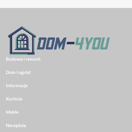
Budowa i remont
Dom i ogród
Informacje
Kuchnia
Meble
Narzędzia