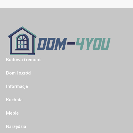
Budowa i remont
Dom i ogród
Informacje
Kuchnia
Meble
Narzędzia