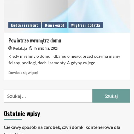
Budowa i remont
Dom i ogród
Wnętrze i dodatki
Powietrze wewnątrz domu
15 grudnia, 2021
Redakcja
Kiedy myślimy o domu i dbaniu o niego, przed oczyma mamy
ściany, podłogi, dach i remonty. A gdyby za jego...
Dowiedz
Dowiedz się więcej
się
więcej
o
Szukaj:
Powietrze
wewnątrz
domu
Ostatnie wpisy
Ciekawy sposób na zarobek, czyli domki kontenerowe dla